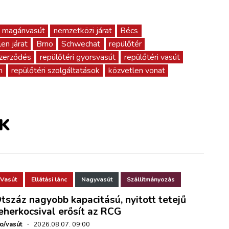
magánvasút
nemzetközi járat
Bécs
en járat
Brno
Schwechat
repülőtér
szerződés
repülőtéri gyorsvasút
repülőtéri vasút
m
repülőtéri szolgáltatások
közvetlen vonat
K
Vasút
Ellátási lánc
Nagyvasút
Szállítmányozás
tszáz nagyobb kapacitású, nyitott tetejű
eherkocsival erősít az RCG
ho/vasút
·
2026.08.07. 09:00