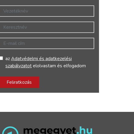
Vezetéknév
Keresztnév
E-mail cím
az
Adatvédelmi és adatkezelési
szabályzatot
elolvastam és elfogadom
Feliratkozás