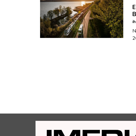
E
B
i
N
2