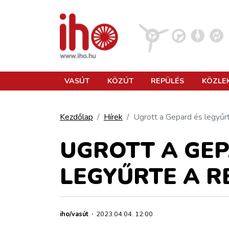
VASÚT
VASÚT
KÖZÚT
REPÜLÉS
KÖZLE
KÖZÚT
Kezdőlap
Hírek
Ugrott a Gepard és legyűr
REPÜLÉS
UGROTT A GEP
LEGYŰRTE A R
KÖZLEKEDÉSFEJLESZTÉS
ELLÁTÁSI LÁNC
iho/vasút
·
2023.04.04. 12:00