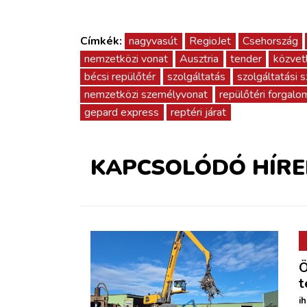
Címkék:
nagyvasút
RegioJet
Csehország
nemzetközi vonat
Ausztria
tender
közvetl
bécsi repülőtér
szolgáltatás
szolgáltatási 
nemzetközi személyvonat
repülőtéri forgalo
gepard express
reptéri járat
KAPCSOLÓDÓ HÍRE
Ö
t
i