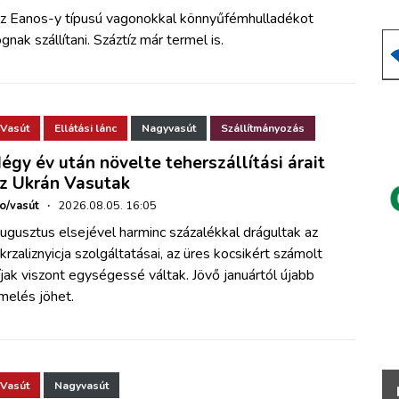
z Eanos-y típusú vagonokkal könnyűfémhulladékot
ognak szállítani. Száztíz már termel is.
Vasút
Ellátási lánc
Nagyvasút
Szállítmányozás
égy év után növelte teherszállítási árait
z Ukrán Vasutak
ho/vasút
·
2026.08.05. 16:05
ugusztus elsejével harminc százalékkal drágultak az
krzaliznyicja szolgáltatásai, az üres kocsikért számolt
íjak viszont egységessé váltak. Jövő januártól újabb
melés jöhet.
Vasút
Nagyvasút