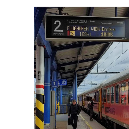
ZÖLDÚT
HAJÓZÁS
BLOG
ARCHÍVUM
WEBSHOP
BELÉPÉS
REGISZTRÁCIÓ