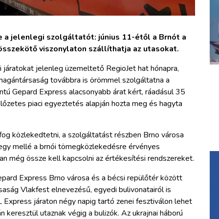
a jelenlegi szolgáltatót: június 11-étől a Brnót a
sszekötő viszonylaton szállíthatja az utasokat.
 járatokat jelenleg üzemeltető RegioJet hat hónapra,
 magántársaság továbbra is örömmel szolgáltatna a
pontú Gepard Express alacsonyabb árat kért, ráadásul 35
előzetes piaci egyeztetés alapján hozta meg és hagyta
fog közlekedtetni, a szolgáltatást részben Brno városa
tjegy mellé a brnói tömegközlekedésre érvényes
an még össze kell kapcsolni az értékesítési rendszereket.
epard Express Brno városa és a bécsi repülőtér között
saság Vlakfest elnevezésű, egyedi bulivonatairól is
Express járaton négy napig tartó zenei fesztiválon lehet
 keresztül utaznak végig a bulizók. Az ukrajnai háború