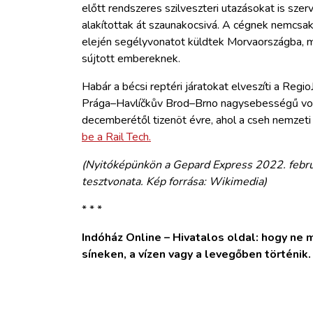
előtt rendszeres szilveszteri utazásokat is sz
alakítottak át szaunakocsivá. A cégnek nemcsak 
elején segélyvonatot küldtek Morvaországba, m
sújtott embereknek.
Habár a bécsi reptéri járatokat elveszíti a Regi
Prága–Havlíčkův Brod–Brno nagysebességű vona
decemberétől tizenöt évre, ahol a cseh nemzeti
be a Rail Tech.
(Nyitóképünkön a Gepard Express 2022. febru
tesztvonata. Kép forrása: Wikimedia)
* * *
Indóház Online – Hivatalos oldal: hogy ne ma
síneken, a vízen vagy a levegőben történik