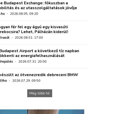
e Budapest Exchange: fókuszban a
bilitás és az utasszolgáltatások jövője
.hu
·
2026.08.05. 09:20
gyan fér fel egy ágyú egy kisvasúti
rekocsira? Lehet, Pálházán kiderül!
/vasút
·
2026.08.01. 17:00
Budapest Airport a következő tíz napban
ökkenti az energiafelhasználását
o/repülés
·
2026.07.31. 20:00
készült az ötvenezredik debreceni BMW
I/iho
·
2026.07.29. 09:50
Még több hír