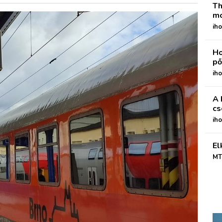
Th
mo
iho
Ho
pő
iho
A 
cs
ih
El
MT