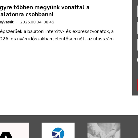
gyre többen megyünk vonattal a
alatonra csobbanni
ho/vasút
·
2026.08.04. 08:45
épszerűek a balatoni intercity- és expresszvonatok, a
026-os nyári időszakban jelentősen nőtt az utasszám.