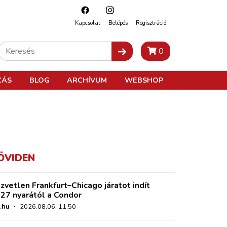
Kapcsolat
Belépés
Regisztráció
0
ZÁS
BLOG
ARCHÍVUM
WEBSHOP
ÖVIDEN
zvetlen Frankfurt–Chicago járatot indít
27 nyarától a Condor
.hu
·
2026.08.06. 11:50