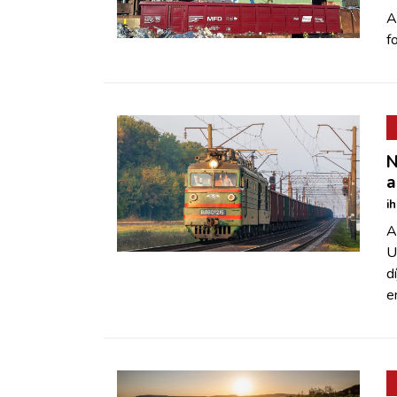
A
f
N
a
i
A
U
d
e