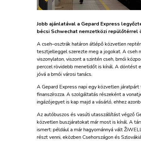
Jobb ajánlatával a Gepard Express legyőzte 
bécsi Schwechat nemzetközi repülőtérrel ö
A cseh–osztrák határon átlépő közvetlen reptéri
tesztjelleggel szerezte meg a jogokat. A cseh
viszonylaton, viszont a szintén cseh, brnói köz
perccel rövidebb menetidőt is kínál. A döntést 
jóvá a brnói városi tanács.
A Gepard Express napi egy közvetlen járatpárt 
finanszírozza. A szolgáltatás részeként a vona
ingázójegyet is kap majd a vásárló, ehhez azonb
Az autóbuszos és vasúti utasszállítást végző G
közvetlen buszjáratokat már most is kínál. A tár
ismert: például a már hagyománnyá vált ŽiWELL 
részt venni, eközben Csehországon és Szlovákián