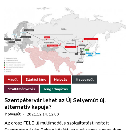
Vasút
Ellátási lánc
Hajózás
Nagyvasút
Szállítmányozás
Tengerhajózás
Szentpétervár lehet az Új Selyemút új,
alternatív kapuja?
iho/vasút
·
2021.12.14. 12:00
Az orosz FELB új multimodális szolgáltatást indított