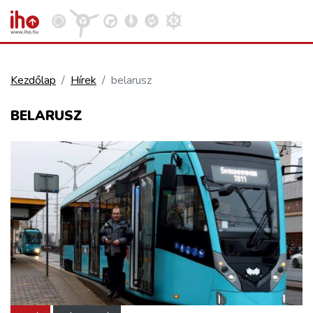
Kezdőlap
Hírek
belarusz
VASÚT
BELARUSZ
Kosár megtekintése
KÖZÚT
REPÜLÉS
KÖZLEKEDÉSFEJLESZTÉS
ELLÁTÁSI LÁNC