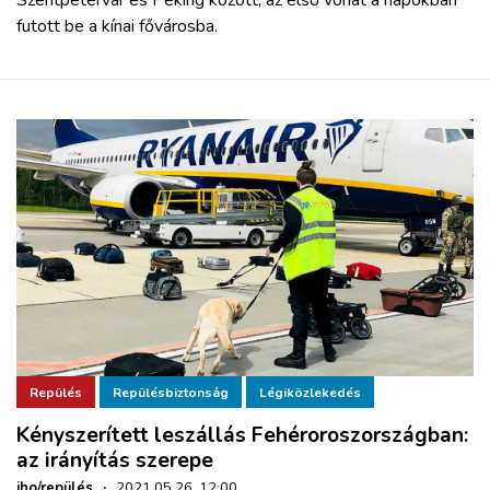
Szentpétervár és Peking között, az első vonat a napokban
futott be a kínai fővárosba.
Repülés
Repülésbiztonság
Légiközlekedés
Kényszerített leszállás Fehéroroszországban:
az irányítás szerepe
iho/repülés
·
2021.05.26. 12:00