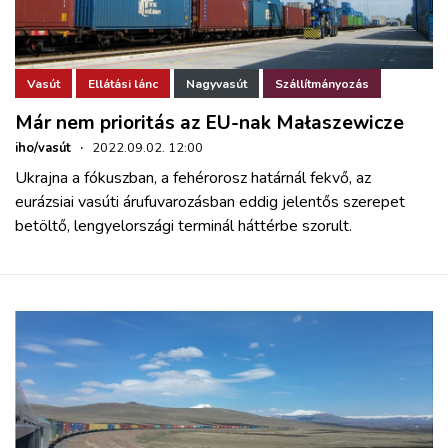
Vasút
Ellátási lánc
Nagyvasút
Szállítmányozás
Már nem prioritás az EU-nak Małaszewicze
iho/vasút
·
2022.09.02. 12:00
Ukrajna a fókuszban, a fehérorosz határnál fekvő, az
eurázsiai vasúti árufuvarozásban eddig jelentős szerepet
betöltő, lengyelországi terminál háttérbe szorult.