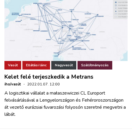
Vasút
Ellátási lánc
Nagyvasút
Szállítmányozás
Kelet felé terjeszkedik a Metrans
iho/vasút
·
2022.01.07. 12:00
A logisztikai vállalat a małaszewiczei CL Europort
felvásárlásával a Lengyelországon és Fehéroroszországon
át vezető eurázsiai fuvarozási folyosón szeretné megvetni a
lábát.