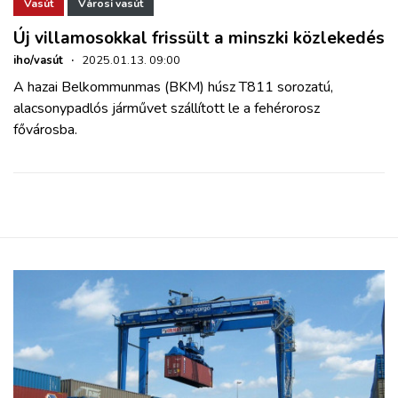
ZÖLDÚT
Vasút
Városi vasút
Új villamosokkal frissült a minszki közlekedés
HAJÓZÁS
iho/vasút
·
2025.01.13. 09:00
A hazai Belkommunmas (BKM) húsz T811 sorozatú,
alacsonypadlós járművet szállított le a fehérorosz
BLOG
fővárosba.
ARCHÍVUM
WEBSHOP
BELÉPÉS
REGISZTRÁCIÓ