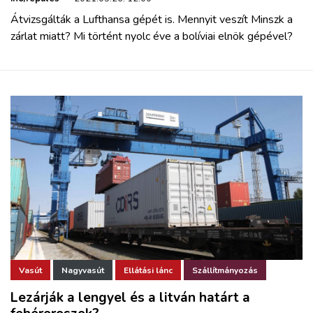
Átvizsgálták a Lufthansa gépét is. Mennyit veszít Minszk a
zárlat miatt? Mi történt nyolc éve a bolíviai elnök gépével?
Vasút
Nagyvasút
Ellátási lánc
Szállítmányozás
Lezárják a lengyel és a litván határt a