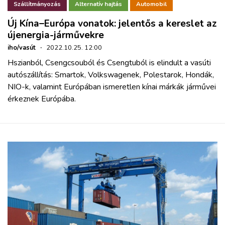
Szállítmányozás
Alternatív hajtás
Automobil
Új Kína–Európa vonatok: jelentős a kereslet az
újenergia-járművekre
iho/vasút
·
2022.10.25. 12:00
Hszianból, Csengcsouból és Csengtuból is elindult a vasúti
autószállítás: Smartok, Volkswagenek, Polestarok, Hondák,
NIO-k, valamint Európában ismeretlen kínai márkák járművei
érkeznek Európába.