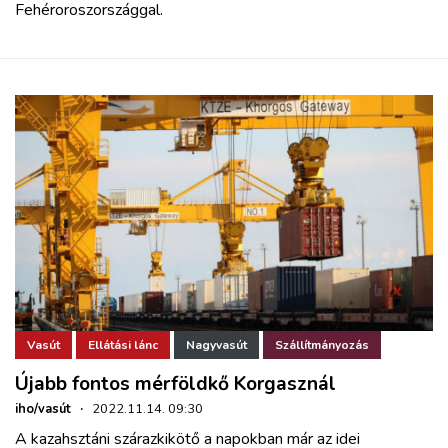
Fehéroroszországgal.
Vasút
Ellátási lánc
Nagyvasút
Szállítmányozás
Újabb fontos mérföldkő Korgasznál
iho/vasút
·
2022.11.14. 09:30
A kazahsztáni szárazkikötő a napokban már az idei