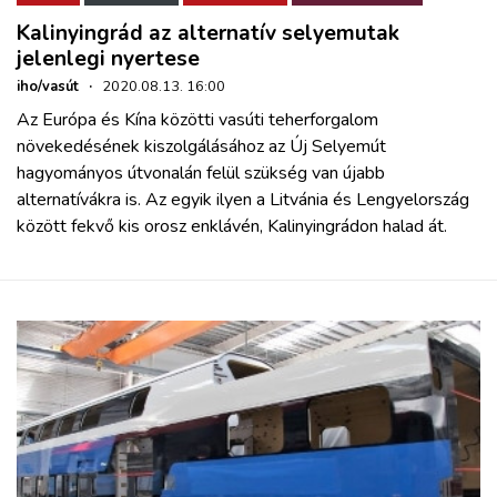
Kalinyingrád az alternatív selyemutak
jelenlegi nyertese
iho/vasút
·
2020.08.13. 16:00
Az Európa és Kína közötti vasúti teherforgalom
növekedésének kiszolgálásához az Új Selyemút
hagyományos útvonalán felül szükség van újabb
alternatívákra is. Az egyik ilyen a Litvánia és Lengyelország
között fekvő kis orosz enklávén, Kalinyingrádon halad át.