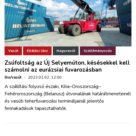
Vasút
Ellátási lánc
Nagyvasút
Szállítmányozás
Zsúfoltság az Új Selyemúton, késésekkel kell
számolni az eurázsiai fuvarozásban
iho/vasút
·
2023.01.02. 12:00
A szállítási folyosó északi, Kína–Oroszország–
Fehéroroszország (Belarusz) útvonalának határátmeneteinél
és vasúti teherfuvarozási termináljainál jelentős
fennakadások tapasztalhatók.