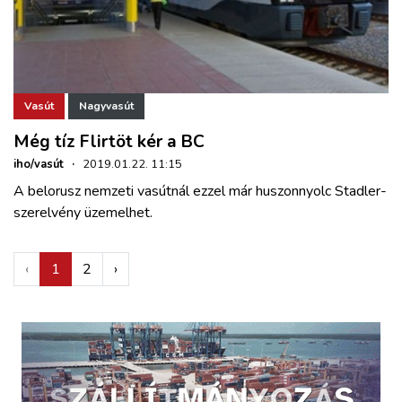
Vasút
Nagyvasút
Még tíz Flirtöt kér a BC
iho/vasút
·
2019.01.22. 11:15
A belorusz nemzeti vasútnál ezzel már huszonnyolc Stadler-
szerelvény üzemelhet.
‹
1
2
›