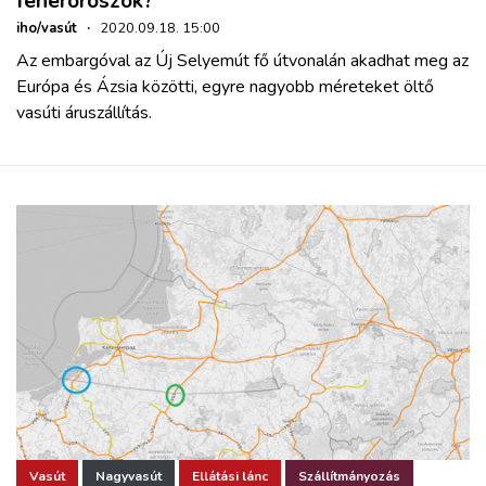
fehéroroszok?
iho/vasút
·
2020.09.18. 15:00
Az embargóval az Új Selyemút fő útvonalán akadhat meg az
Európa és Ázsia közötti, egyre nagyobb méreteket öltő
vasúti áruszállítás.
Vasút
Nagyvasút
Ellátási lánc
Szállítmányozás