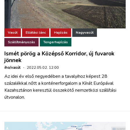
Vasút
Ellátási lánc
Hajózás
Nagyvasút
Szállítmányozás
Tengerhajózás
Ismét pörög a Középső Korridor, új fuvarok
jönnek
iho/vasút
·
2022.05.02. 12:00
Az idei év első negyedében a tavalyihoz képest 28
százalékkal nőtt a konténerforgalom a Kínát Európával
Kazahsztánon keresztül összekötő nemzetközi szállítási
útvonalon.