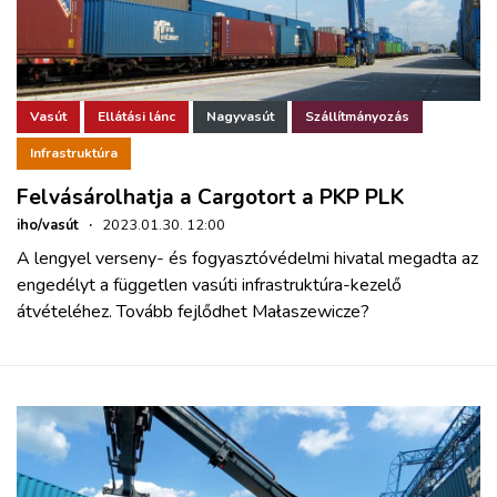
Vasút
Ellátási lánc
Nagyvasút
Szállítmányozás
Infrastruktúra
Felvásárolhatja a Cargotort a PKP PLK
iho/vasút
·
2023.01.30. 12:00
A lengyel verseny- és fogyasztóvédelmi hivatal megadta az
engedélyt a független vasúti infrastruktúra-kezelő
átvételéhez. Tovább fejlődhet Małaszewicze?