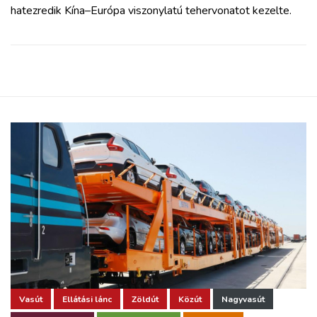
hatezredik Kína–Európa viszonylatú tehervonatot kezelte.
Vasút
Ellátási lánc
Zöldút
Közút
Nagyvasút