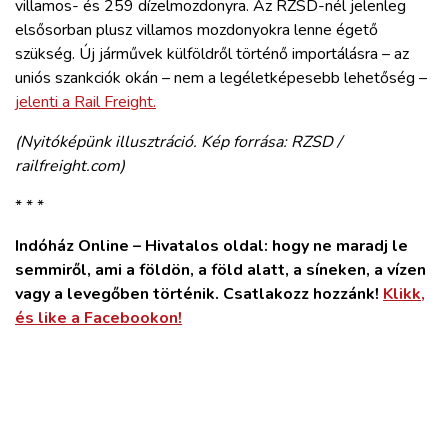
villamos- és 259 dízelmozdonyra. Az RZSD-nél jelenleg
elsősorban plusz villamos mozdonyokra lenne égető
szükség. Új járművek külföldről történő importálásra – az
uniós szankciók okán – nem a legéletképesebb lehetőség –
jelenti a Rail Freight.
(Nyitóképünk illusztráció. Kép forrása: RZSD /
railfreight.com)
* * *
Indóház Online – Hivatalos oldal: hogy ne maradj le
semmiről, ami a földön, a föld alatt, a síneken, a vízen
vagy a levegőben történik. Csatlakozz hozzánk!
Klikk,
és like a Facebookon!