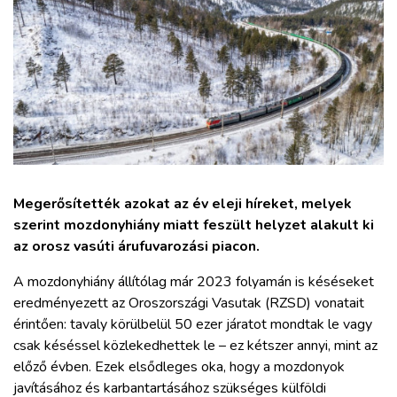
ZÖLDÚT
HAJÓZÁS
BLOG
ARCHÍVUM
Megerősítették azokat az év eleji híreket, melyek
WEBSHOP
szerint mozdonyhiány miatt feszült helyzet alakult ki
az orosz vasúti árufuvarozási piacon.
BELÉPÉS
A mozdonyhiány állítólag már 2023 folyamán is késéseket
eredményezett az Oroszországi Vasutak (RZSD) vonatait
REGISZTRÁCIÓ
érintően: tavaly körülbelül 50 ezer járatot mondtak le vagy
csak késéssel közlekedhettek le – ez kétszer annyi, mint az
előző évben. Ezek elsődleges oka, hogy a mozdonyok
javításához és karbantartásához szükséges külföldi