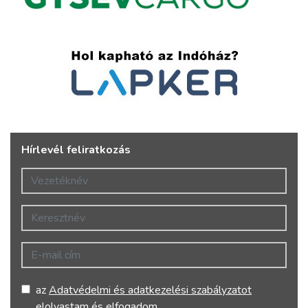
Hírlevél feliratkozás
Vezetéknév
Keresztnév
E-mail cím
az
Adatvédelmi és adatkezelési szabályzatot
elolvastam és elfogadom