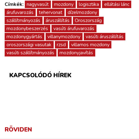
Címkék:
nagyvasút
mozdony
logisztika
ellátási lánc
árufuvarozás
tehervonat
dízelmozdony
szállítmányozás
áruszállítás
Oroszország
mozdonybeszerzés
vasúti árufuvarozás
mozdonygyártás
villanymozdony
vasúti áruszállítás
oroszországi vasutak
rzsd
villamos mozdony
vasúti szállítmányozás
mozdonyjavítás
KAPCSOLÓDÓ HÍREK
RÖVIDEN