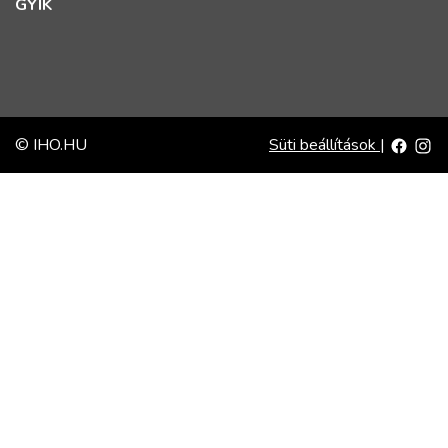
GYIK
© IHO.HU
Süti beállítások
|