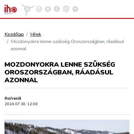
Kezdőlap
Hírek
Mozdonyokra lenne szükség Oroszországban, ráadásul
VASÚT
azonnal
Kosár megtekintése
MOZDONYOKRA LENNE SZÜKSÉG
KÖZÚT
OROSZORSZÁGBAN, RÁADÁSUL
AZONNAL
REPÜLÉS
iho/vasút
KÖZLEKEDÉSFEJLESZTÉS
2024.07.30. 12:00
ELLÁTÁSI LÁNC