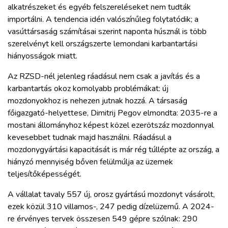
alkatrészeket és egyéb felszereléseket nem tudták
importálni. A tendencia idén valószínűleg folytatódik; a
vasúttársaság számításai szerint naponta húsznál is több
szerelvényt kell országszerte lemondani karbantartási
hiányosságok miatt.
Az RZSD-nél jelenleg ráadásul nem csak a javítás és a
karbantartás okoz komolyabb problémákat: új
mozdonyokhoz is nehezen jutnak hozzá. A társaság
főigazgató-helyettese, Dimitrij Pegov elmondta: 2035-re a
mostani állományhoz képest közel ezerötszáz mozdonnyal
kevesebbet tudnak majd használni. Ráadásul a
mozdonygyártási kapacitását is már rég túllépte az ország, a
hiányzó mennyiség bőven felülmúlja az üzemek
teljesítőképességét.
A vállalat tavaly 557 új, orosz gyártású mozdonyt vásárolt,
ezek közül 310 villamos-, 247 pedig dízelüzemű. A 2024-
re érvényes tervek összesen 549 gépre szólnak: 290