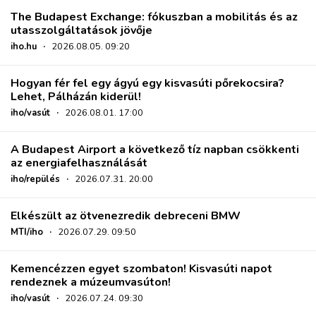
The Budapest Exchange: fókuszban a mobilitás és az
utasszolgáltatások jövője
iho.hu
·
2026.08.05. 09:20
Hogyan fér fel egy ágyú egy kisvasúti pőrekocsira?
Lehet, Pálházán kiderül!
iho/vasút
·
2026.08.01. 17:00
A Budapest Airport a következő tíz napban csökkenti
az energiafelhasználását
iho/repülés
·
2026.07.31. 20:00
Elkészült az ötvenezredik debreceni BMW
MTI/iho
·
2026.07.29. 09:50
Kemencézzen egyet szombaton! Kisvasúti napot
rendeznek a múzeumvasúton!
iho/vasút
·
2026.07.24. 09:30