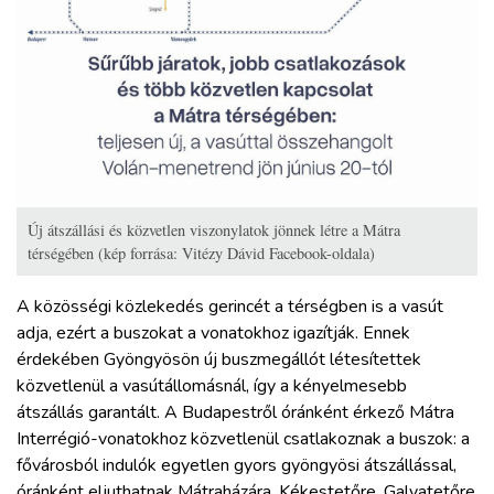
Új átszállási és közvetlen viszonylatok jönnek létre a Mátra
térségében (kép forrása: Vitézy Dávid Facebook-oldala)
A közösségi közlekedés gerincét a térségben is a vasút
adja, ezért a buszokat a vonatokhoz igazítják. Ennek
érdekében Gyöngyösön új buszmegállót létesítettek
közvetlenül a vasútállomásnál, így a kényelmesebb
átszállás garantált. A Budapestről óránként érkező Mátra
Interrégió-vonatokhoz közvetlenül csatlakoznak a buszok: a
fővárosból indulók egyetlen gyors gyöngyösi átszállással,
óránként eljuthatnak Mátraházára, Kékestetőre, Galyatetőre