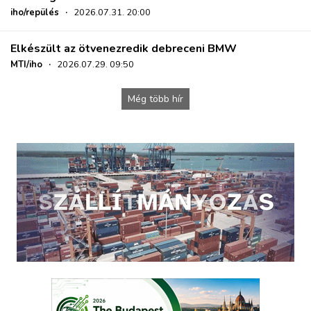
iho/repülés
·
2026.07.31. 20:00
Elkészült az ötvenezredik debreceni BMW
MTI/iho
·
2026.07.29. 09:50
Még több hír