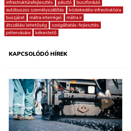
infrastruktúrafejlesztés
pásztó
buszforduló
autóbuszos személyszállítás
közlekedési infrastruktúra
buszjárat
mátra interrégió
mátra ir
átszállási lehetőség
szolgáltatás-fejlesztés
pétervására
kékestető
KAPCSOLÓDÓ HÍREK