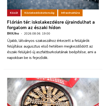
Közút
Közlekedésbiztonság
Infrastruktúra
Flórián tér: iskolakezdésre újraindulhat a
forgalom az északi hídon
BKK/iho
·
2026.08.06. 19:00
Újabb, látványos szakaszához érkezett a felüljárók
felújítása: augusztus első hetében megkezdődött az
északi felüljáró új aszfaltburkolatának beépítése, ami a
napokban be is fejeződik.