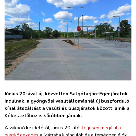
ZÖLDÚT
HAJÓZÁS
BLOG
ARCHÍVUM
WEBSHOP
BELÉPÉS
Június 20-ával új, közvetlen Salgótarján–Eger járatok
indulnak, a gyöngyösi vasútállomásnál új buszforduló
kínál átszállást a vasúti és buszjáratok között, amik a
REGISZTRÁCIÓ
Kékestetőhöz is sűrűbben járnak.
A vakáció kezdetétől, június 20-ától
teljesen megújul a
buszközlekedés
a Mátrába kirándulók és a térségben élők