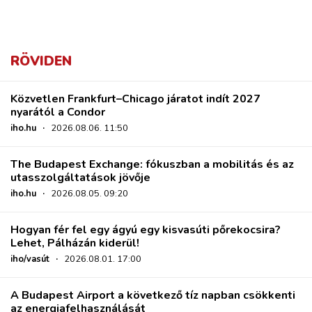
RÖVIDEN
Közvetlen Frankfurt–Chicago járatot indít 2027
nyarától a Condor
iho.hu
·
2026.08.06. 11:50
The Budapest Exchange: fókuszban a mobilitás és az
utasszolgáltatások jövője
iho.hu
·
2026.08.05. 09:20
Hogyan fér fel egy ágyú egy kisvasúti pőrekocsira?
Lehet, Pálházán kiderül!
iho/vasút
·
2026.08.01. 17:00
A Budapest Airport a következő tíz napban csökkenti
az energiafelhasználását