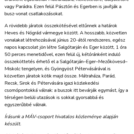
vagy Parádra. Ezen felül Pásztón és Egerben is javítják a
busz-vonat csatlakozásokat.
A rövidebb járatok összekötésével eltűnnek a határok
Heves és Nógrád vármegye között. A hosszabb, közvetlen
vonalakat létrehozásával június 20-ától rendszeres, egész
napos kapcsolat jön létre Salgótarján és Eger között, 1 óra
50 perces menetidővel, ezen felül új, kétóránként induló
összeköttetés érhető el a Salgótarján–Eger–Mezőkövesd–
Miskolc tengelyen, és Gyöngyöst Pétervásárával is
közvetlen járatok kötik majd össze. Mátraháza, Parád,
Recsk, Sirok és Pétervására igazi közlekedési
csomópontokká válnak: a buszok itt bevárják egymást, így a
térségen belüli utazások is sokkal gyorsabbá és
egyszerűbbé válnak.
Írásunk a MÁV-csoport hivatalos közleménye alapján
készült.