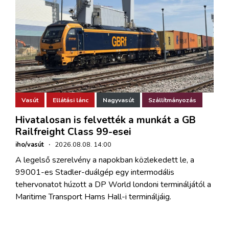
Vasút
Ellátási lánc
Nagyvasút
Szállítmányozás
Hivatalosan is felvették a munkát a GB
Railfreight Class 99-esei
iho/vasút
·
2026.08.08. 14:00
A legelső szerelvény a napokban közlekedett le, a
99001-es Stadler-duálgép egy intermodális
tehervonatot húzott a DP World londoni termináljától a
Maritime Transport Hams Hall-i termináljáig.