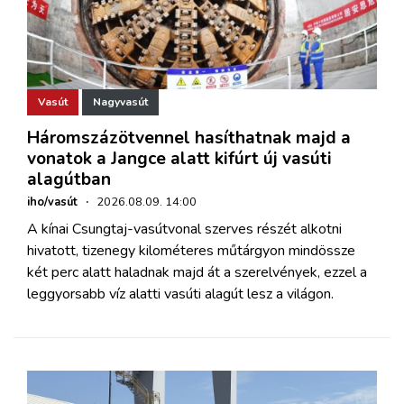
Vasút
Nagyvasút
Háromszázötvennel hasíthatnak majd a
vonatok a Jangce alatt kifúrt új vasúti
alagútban
iho/vasút
·
2026.08.09. 14:00
A kínai Csungtaj-vasútvonal szerves részét alkotni
hivatott, tizenegy kilométeres műtárgyon mindössze
két perc alatt haladnak majd át a szerelvények, ezzel a
leggyorsabb víz alatti vasúti alagút lesz a világon.