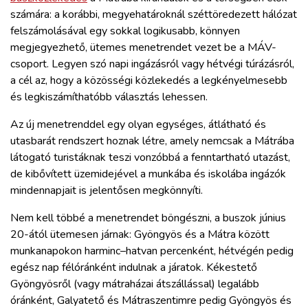
számára: a korábbi, megyehatároknál széttöredezett hálózat
felszámolásával egy sokkal logikusabb, könnyen
megjegyezhető, ütemes menetrendet vezet be a MÁV-
csoport. Legyen szó napi ingázásról vagy hétvégi túrázásról,
a cél az, hogy a közösségi közlekedés a legkényelmesebb
és legkiszámíthatóbb választás lehessen.
Az új menetrenddel egy olyan egységes, átlátható és
utasbarát rendszert hoznak létre, amely nemcsak a Mátrába
látogató turistáknak teszi vonzóbbá a fenntartható utazást,
de kibővített üzemidejével a munkába és iskolába ingázók
mindennapjait is jelentősen megkönnyíti.
Nem kell többé a menetrendet böngészni, a buszok június
20-ától ütemesen járnak: Gyöngyös és a Mátra között
munkanapokon harminc–hatvan percenként, hétvégén pedig
egész nap félóránként indulnak a járatok. Kékestető
Gyöngyösről (vagy mátraházai átszállással) legalább
óránként, Galyatető és Mátraszentimre pedig Gyöngyös és