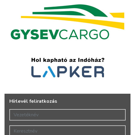
Hírlevél feliratkozás
Vezetéknév
Keresztnév