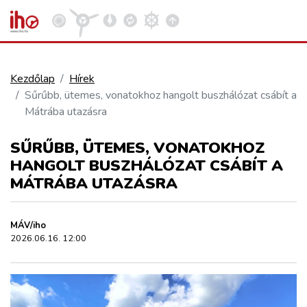
Kezdőlap
Hírek
Sűrűbb, ütemes, vonatokhoz hangolt buszhálózat csábít a
VASÚT
Mátrába utazásra
Kosár megtekintése
SŰRŰBB, ÜTEMES, VONATOKHOZ
KÖZÚT
HANGOLT BUSZHÁLÓZAT CSÁBÍT A
MÁTRÁBA UTAZÁSRA
REPÜLÉS
MÁV/iho
KÖZLEKEDÉSFEJLESZTÉS
2026.06.16. 12:00
ELLÁTÁSI LÁNC