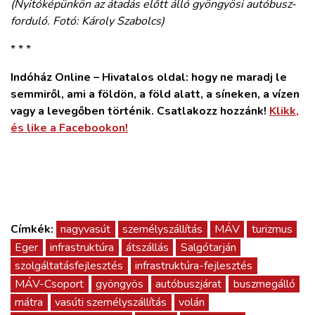
(Nyitóképünkön az átadás előtt álló gyöngyösi autóbusz-
forduló. Fotó: Károly Szabolcs)
* * *
Indóház Online – Hivatalos oldal: hogy ne maradj le
semmiről, ami a földön, a föld alatt, a síneken, a vízen
vagy a levegőben történik. Csatlakozz hozzánk!
Klikk,
és like a Facebookon!
Címkék:
nagyvasút
személyszállítás
MÁV
turizmus
Eger
infrastruktúra
átszállás
Salgótarján
szolgáltatásfejlesztés
infrastruktúra-fejlesztés
MÁV-Csoport
gyöngyös
autóbuszjárat
buszmegálló
mátra
vasúti személyszállítás
volán