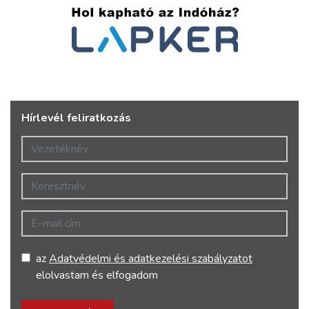
Hírlevél feliratkozás
Vezetéknév
Keresztnév
E-mail cím
az
Adatvédelmi és adatkezelési szabályzatot
elolvastam és elfogadom