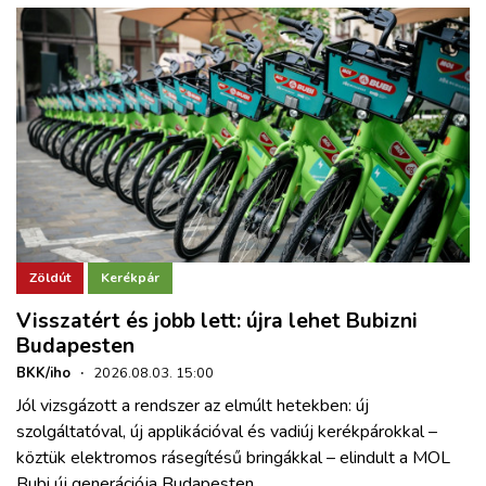
Zöldút
Kerékpár
Visszatért és jobb lett: újra lehet Bubizni
Budapesten
BKK/iho
·
2026.08.03. 15:00
Jól vizsgázott a rendszer az elmúlt hetekben: új
szolgáltatóval, új applikációval és vadiúj kerékpárokkal –
köztük elektromos rásegítésű bringákkal – elindult a MOL
Bubi új generációja Budapesten.