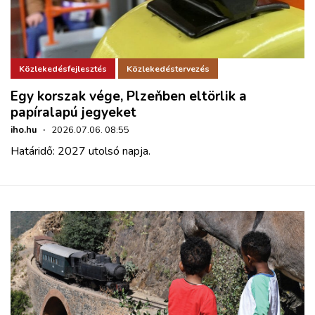
Közlekedésfejlesztés
Közlekedéstervezés
Egy korszak vége, Plzeňben eltörlik a
papíralapú jegyeket
iho.hu
·
2026.07.06. 08:55
Határidő: 2027 utolsó napja.