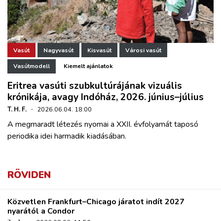
Vasút
Nagyvasút
Kisvasút
Városi vasút
Vasútmodell
Kiemelt ajánlatok
Eritrea vasúti szubkultúrájának vizuális
krónikája, avagy Indóház, 2026. június–július
T. H. F.
·
2026.06.04. 18:00
A megmaradt létezés nyomai a XXII. évfolyamát taposó
periodika idei harmadik kiadásában.
RÖVIDEN
Közvetlen Frankfurt–Chicago járatot indít 2027
nyarától a Condor