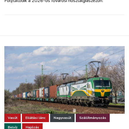
Folytatódik a 2026-os fővárosi nosztalgiaszezon.
Vasút
Ellátási lánc
Nagyvasút
Szállítmányozás
Belvíz
Hajózás