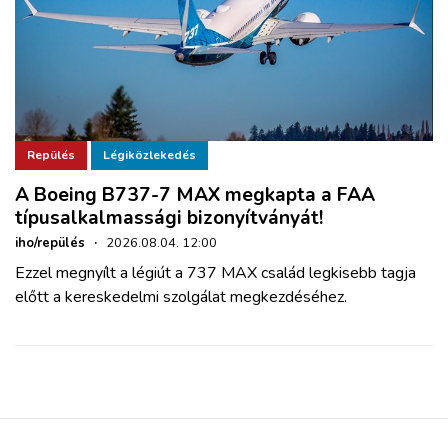
Repülés
Légiközlekedés
A Boeing B737-7 MAX megkapta a FAA
típusalkalmassági bizonyítványát!
iho/repülés
·
2026.08.04. 12:00
Ezzel megnyílt a légiút a 737 MAX család legkisebb tagja
előtt a kereskedelmi szolgálat megkezdéséhez.