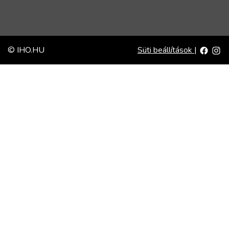
© IHO.HU
Süti beállítások
|