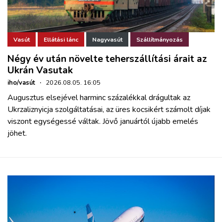
Vasút
Ellátási lánc
Nagyvasút
Szállítmányozás
Négy év után növelte teherszállítási árait az
Ukrán Vasutak
iho/vasút
·
2026.08.05. 16:05
Augusztus elsejével harminc százalékkal drágultak az
Ukrzaliznyicja szolgáltatásai, az üres kocsikért számolt díjak
viszont egységessé váltak. Jövő januártól újabb emelés
jöhet.