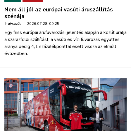
Nem áll jól az európai vasúti áruszállítás
szénája
iho/vasút
·
2026.07.28. 09:25
Egy friss európai árufuvarozási jelentés alapján a közút uralja
a szárazföldi szállítást, a vasúti és vízi fuvarozás együttes
aránya pedig 4,1 százalékponttal esett vissza az elmúlt
évtizedben.