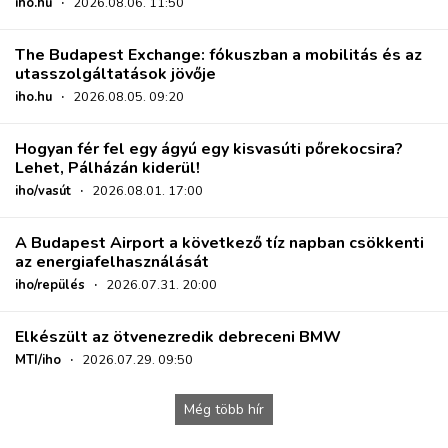
iho.hu
·
2026.08.06. 11:50
The Budapest Exchange: fókuszban a mobilitás és az
utasszolgáltatások jövője
iho.hu
·
2026.08.05. 09:20
Hogyan fér fel egy ágyú egy kisvasúti pőrekocsira?
Lehet, Pálházán kiderül!
iho/vasút
·
2026.08.01. 17:00
A Budapest Airport a következő tíz napban csökkenti
az energiafelhasználását
iho/repülés
·
2026.07.31. 20:00
Elkészült az ötvenezredik debreceni BMW
MTI/iho
·
2026.07.29. 09:50
Még több hír