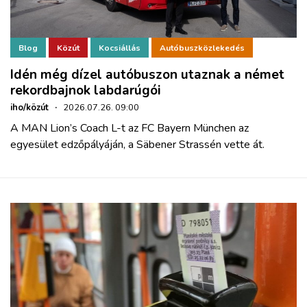
Blog
Közút
Kocsiállás
Autóbuszközlekedés
Idén még dízel autóbuszon utaznak a német
rekordbajnok labdarúgói
iho/közút
·
2026.07.26. 09:00
A MAN Lion’s Coach L-t az FC Bayern München az
egyesület edzőpályáján, a Säbener Strassén vette át.