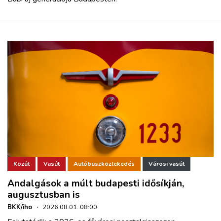
Közút
Vasút
Autóbuszközlekedés
Városi vasút
Andalgások a múlt budapesti idősíkján,
augusztusban is
BKK/iho
·
2026.08.01. 08:00