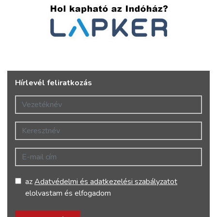
Hírlevél feliratkozás
Vezetéknév
Keresztnév
E-mail cím
az
Adatvédelmi és adatkezelési szabályzatot
elolvastam és elfogadom