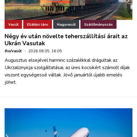
Vasút
Ellátási lánc
Nagyvasút
Szállítmányozás
Négy év után növelte teherszállítási árait az
Ukrán Vasutak
iho/vasút
·
2026.08.05. 16:05
Augusztus elsejével harminc százalékkal drágultak az
Ukrzaliznyicja szolgáltatásai, az üres kocsikért számolt díjak
viszont egységessé váltak. Jövő januártól újabb emelés
jöhet.