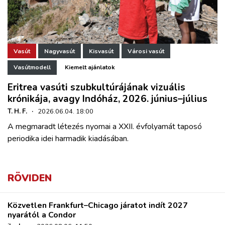
Vasút
Nagyvasút
Kisvasút
Városi vasút
Vasútmodell
Kiemelt ajánlatok
Eritrea vasúti szubkultúrájának vizuális
krónikája, avagy Indóház, 2026. június–július
T. H. F.
·
2026.06.04. 18:00
A megmaradt létezés nyomai a XXII. évfolyamát taposó
periodika idei harmadik kiadásában.
RÖVIDEN
Közvetlen Frankfurt–Chicago járatot indít 2027
nyarától a Condor