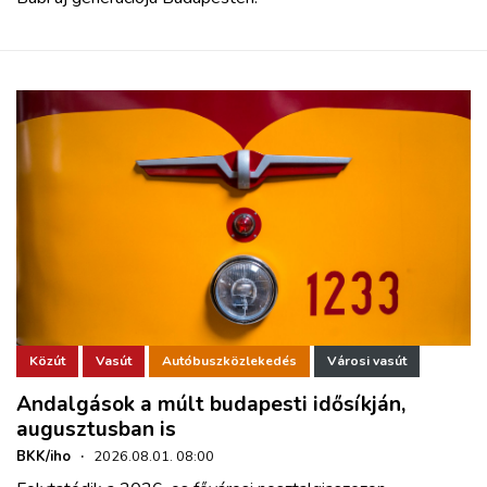
Közút
Vasút
Autóbuszközlekedés
Városi vasút
Andalgások a múlt budapesti idősíkján,
augusztusban is
BKK/iho
·
2026.08.01. 08:00