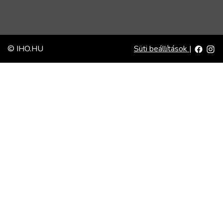
© IHO.HU
Süti beállítások
|