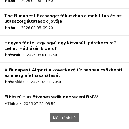
iho.hu
·
2026.08.06. 11:50
The Budapest Exchange: fókuszban a mobilitás és az
utasszolgáltatások jövője
iho.hu
·
2026.08.05. 09:20
Hogyan fér fel egy ágyú egy kisvasúti pőrekocsira?
Lehet, Pálházán kiderül!
iho/vasút
·
2026.08.01. 17:00
A Budapest Airport a következő tíz napban csökkenti
az energiafelhasználását
iho/repülés
·
2026.07.31. 20:00
Elkészült az ötvenezredik debreceni BMW
MTI/iho
·
2026.07.29. 09:50
Még több hír