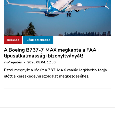
Repülés
Légiközlekedés
A Boeing B737-7 MAX megkapta a FAA
típusalkalmassági bizonyítványát!
iho/repülés
·
2026.08.04. 12:00
Ezzel megnyílt a légiút a 737 MAX család legkisebb tagja
előtt a kereskedelmi szolgálat megkezdéséhez.