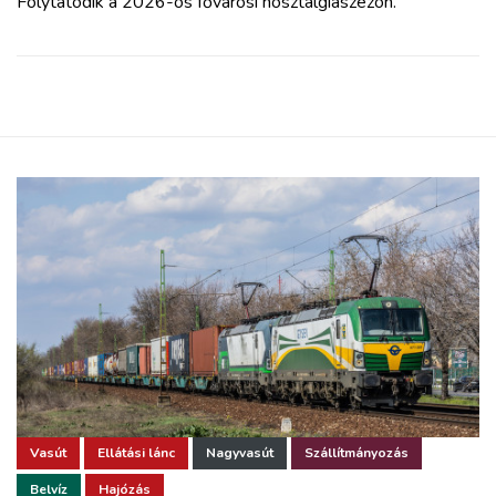
Folytatódik a 2026-os fővárosi nosztalgiaszezon.
Vasút
Ellátási lánc
Nagyvasút
Szállítmányozás
Belvíz
Hajózás