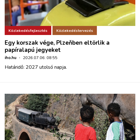
Közlekedésfejlesztés
Közlekedéstervezés
Egy korszak vége, Plzeňben eltörlik a
papíralapú jegyeket
iho.hu
·
2026.07.06. 08:55
Határidő: 2027 utolsó napja.