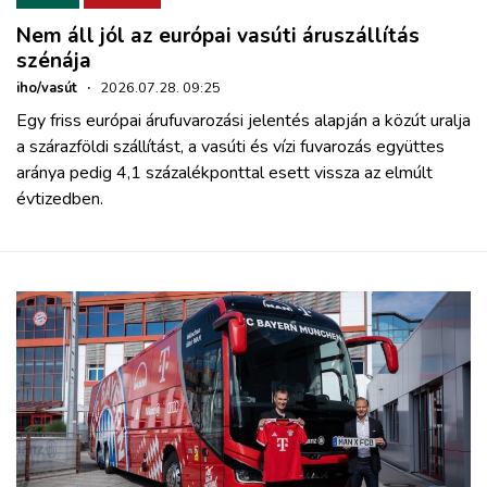
Nem áll jól az európai vasúti áruszállítás
szénája
iho/vasút
·
2026.07.28. 09:25
Egy friss európai árufuvarozási jelentés alapján a közút uralja
a szárazföldi szállítást, a vasúti és vízi fuvarozás együttes
aránya pedig 4,1 százalékponttal esett vissza az elmúlt
évtizedben.