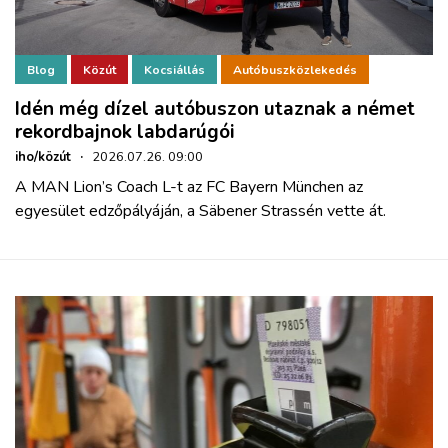
Blog
Közút
Kocsiállás
Autóbuszközlekedés
Idén még dízel autóbuszon utaznak a német
rekordbajnok labdarúgói
iho/közút
·
2026.07.26. 09:00
A MAN Lion’s Coach L-t az FC Bayern München az
egyesület edzőpályáján, a Säbener Strassén vette át.