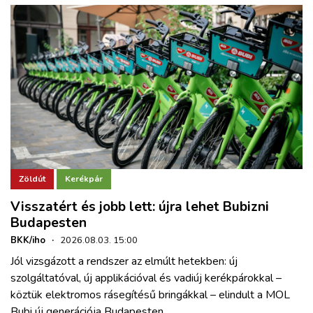
Zöldút
Kerékpár
Visszatért és jobb lett: újra lehet Bubizni
Budapesten
BKK/iho
·
2026.08.03. 15:00
Jól vizsgázott a rendszer az elmúlt hetekben: új
szolgáltatóval, új applikációval és vadiúj kerékpárokkal –
köztük elektromos rásegítésű bringákkal – elindult a MOL
Bubi új generációja Budapesten.