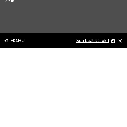
GYIK
© IHO.HU
Süti beállítások
|