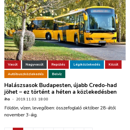
Vasút
Nagyvasút
Repülés
Légiközlekedés
Közút
Autóbuszközlekedés
Belvíz
Halászsasok Budapesten, újabb Credo-had
jöhet – ez történt a héten a közlekedésben
iho
·
2019.11.03. 18:00
Földön, vízen, levegőben: összefoglaló október 28-ától
november 3-áig.