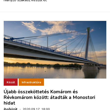
hiányzó szakasz készül el.
Közút
Infrastruktúra
Újabb összeköttetés Komárom és
Révkomárom között: átadták a Monostori
hidat
iho/közút
·
2020.09.17. 18:00