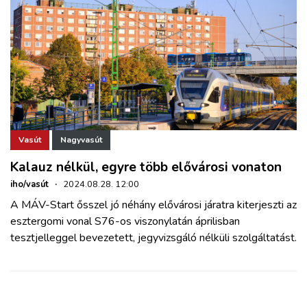
Vasút
Nagyvasút
Kalauz nélkül, egyre több elővárosi vonaton
iho/vasút
·
2024.08.28. 12:00
A MÁV-Start ősszel jó néhány elővárosi járatra kiterjeszti az
esztergomi vonal S76-os viszonylatán áprilisban
tesztjelleggel bevezetett, jegyvizsgáló nélküli szolgáltatást.