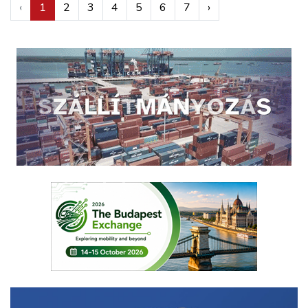
‹
1
2
3
4
5
6
7
›