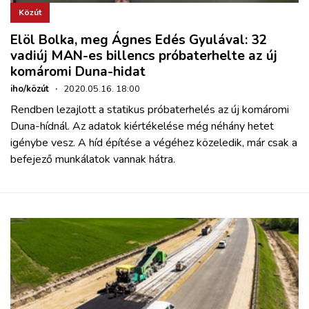
Közút
Elöl Bolka, meg Ágnes Edés Gyulával: 32
vadiúj MAN-es billencs próbaterhelte az új
komáromi Duna-hidat
iho/közút
·
2020.05.16. 18:00
Rendben lezajlott a statikus próbaterhelés az új komáromi
Duna-hídnál. Az adatok kiértékelése még néhány hetet
igénybe vesz. A híd építése a végéhez közeledik, már csak a
befejező munkálatok vannak hátra.