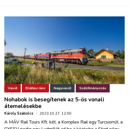
Vasút
Ellátási lánc
Nagyvasút
Szállítmányozás
Nohabok is besegítenek az 5-ös vonali
átemelésekbe
Károly Szabolcs
·
2023.10.27. 12:00
A MÁV Rail Tours Kft. két, a Komplex Rail egy Turcsiorrút, a
GYSEV pedig egy Ludmillát ad be a közösbe a Start négy