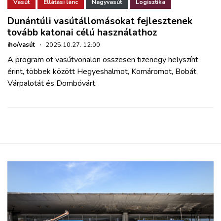
ZÖLDÚT
Vasút
Ellátási lánc
Nagyvasút
Logisztika
Dunántúli vasútállomásokat fejlesztenek
tovább katonai célú használathoz
HAJÓZÁS
iho/vasút
·
2025.10.27. 12:00
A program öt vasútvonalon összesen tizenegy helyszínt
BLOG
érint, többek között Hegyeshalmot, Komáromot, Bobát,
Várpalotát és Dombóvárt.
ARCHÍVUM
WEBSHOP
BELÉPÉS
REGISZTRÁCIÓ