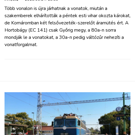
Több vonalon is újra járhatnak a vonatok, miután a
szakemberek elhárították a péntek esti vihar okozta károkat,
de Komáromban két felsővezeték-szerelőt áramütés ért. A
Hortobágy (EC 141) csak Győrig megy, a 80a-n sorra
mondják le a vonatokat, a 30a-n pedig váltózűr nehezíti a
vonatforgalmat.