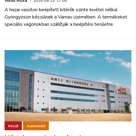
Vörös Attila
·
2020.09.13. 17:00
A hazai vasúton beépített kitérők szinte kivétel nélkül
Gyöngyösön készülnek a Vamav üzemében. A termékeket
speciális vagonokban szállítják a beépítési területre.
Közút
Automobil