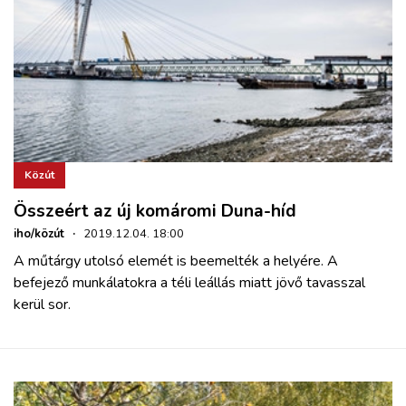
Közút
Összeért az új komáromi Duna-híd
iho/közút
·
2019.12.04. 18:00
A műtárgy utolsó elemét is beemelték a helyére. A
befejező munkálatokra a téli leállás miatt jövő tavasszal
kerül sor.