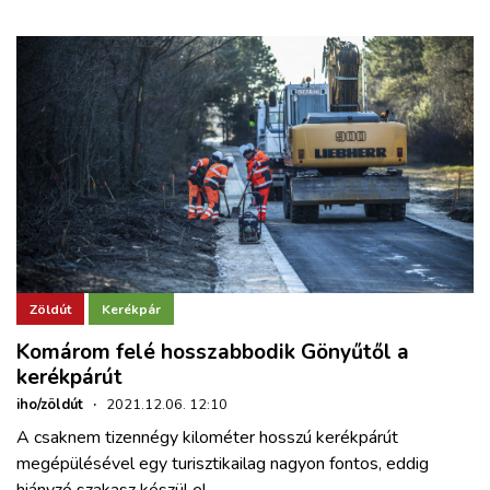
Zöldút
Kerékpár
Komárom felé hosszabbodik Gönyűtől a
kerékpárút
iho/zöldút
·
2021.12.06. 12:10
A csaknem tizennégy kilométer hosszú kerékpárút
megépülésével egy turisztikailag nagyon fontos, eddig