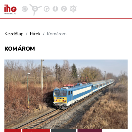
Kezdőlap
Hírek
Komárom
VASÚT
KOMÁROM
Kosár megtekintése
KÖZÚT
REPÜLÉS
KÖZLEKEDÉSFEJLESZTÉS
ELLÁTÁSI LÁNC