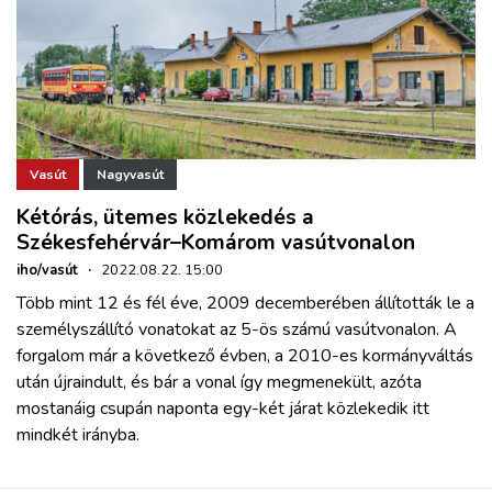
Vasút
Nagyvasút
Kétórás, ütemes közlekedés a
Székesfehérvár–Komárom vasútvonalon
iho/vasút
·
2022.08.22. 15:00
Több mint 12 és fél éve, 2009 decemberében állították le a
személyszállító vonatokat az 5-ös számú vasútvonalon. A
forgalom már a következő évben, a 2010-es kormányváltás
után újraindult, és bár a vonal így megmenekült, azóta
mostanáig csupán naponta egy-két járat közlekedik itt
mindkét irányba.