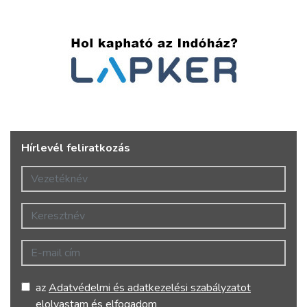
Hírlevél feliratkozás
Vezetéknév
Keresztnév
E-mail cím
az
Adatvédelmi és adatkezelési szabályzatot
elolvastam és elfogadom