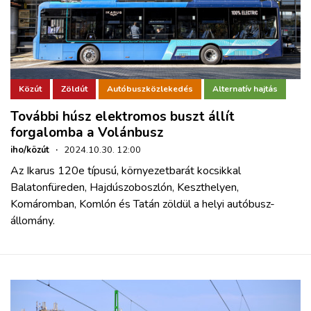
Közút
Zöldút
Autóbuszközlekedés
Alternatív hajtás
További húsz elektromos buszt állít
forgalomba a Volánbusz
iho/közút
·
2024.10.30. 12:00
Az Ikarus 120e típusú, környezetbarát kocsikkal
Balatonfüreden, Hajdúszoboszlón, Keszthelyen,
Komáromban, Komlón és Tatán zöldül a helyi autóbusz-
állomány.