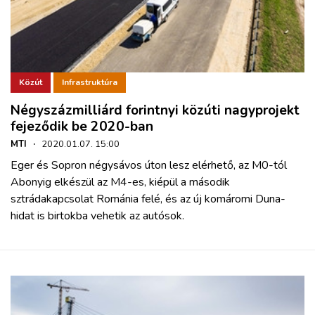
Közút
Infrastruktúra
Négyszázmilliárd forintnyi közúti nagyprojekt
fejeződik be 2020-ban
MTI
·
2020.01.07. 15:00
Eger és Sopron négysávos úton lesz elérhető, az M0-tól
Abonyig elkészül az M4-es, kiépül a második
sztrádakapcsolat Románia felé, és az új komáromi Duna-
hidat is
birtokba vehetik a
z
autósok
.