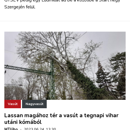
Szergején felül.
Vasút
Nagyvasút
Lassan magához tér a vasút a tegnapi vihar
utáni kómából
MTI/iho
·
2023.06.24. 13:30