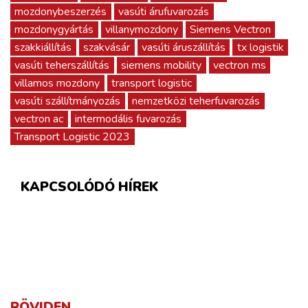
mozdonybeszerzés
vasúti árufuvarozás
mozdonygyártás
villanymozdony
Siemens Vectron
szakkiállítás
szakvásár
vasúti áruszállítás
tx logistik
vasúti teherszállítás
siemens mobility
vectron ms
villamos mozdony
transport logistic
vasúti szállítmányozás
nemzetközi teherfuvarozás
vectron ac
intermodális fuvarozás
Transport Logistic 2023
KAPCSOLÓDÓ HÍREK
RÖVIDEN