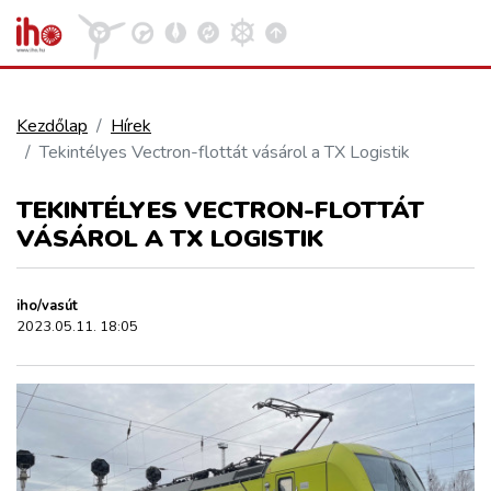
Kezdőlap
Hírek
Tekintélyes Vectron-flottát vásárol a TX Logistik
VASÚT
Kosár megtekintése
TEKINTÉLYES VECTRON-FLOTTÁT
KÖZÚT
VÁSÁROL A TX LOGISTIK
REPÜLÉS
iho/vasút
2023.05.11. 18:05
KÖZLEKEDÉSFEJLESZTÉS
ELLÁTÁSI LÁNC