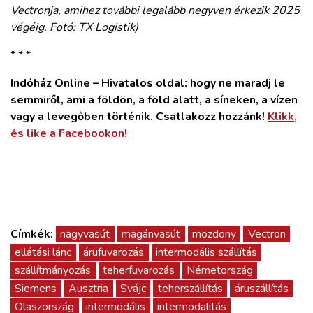
Vectronja, amihez további legalább negyven érkezik 2025
végéig. Fotó: TX Logistik)
* * *
Indóház Online – Hivatalos oldal: hogy ne maradj le
semmiről, ami a földön, a föld alatt, a síneken, a vízen
vagy a levegőben történik. Csatlakozz hozzánk!
Klikk,
és like a Facebookon!
Címkék:
nagyvasút
magánvasút
mozdony
Vectron
ellátási lánc
árufuvarozás
intermodális szállítás
szállítmányozás
teherfuvarozás
Németország
Siemens
Ausztria
Svájc
teherszállítás
áruszállítás
Olaszország
intermodális
intermodalitás