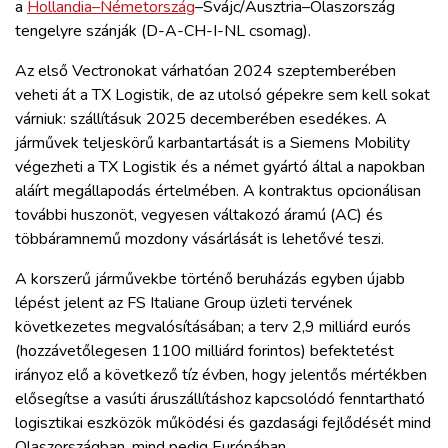
a
Hollandia–Németország
–Svájc/Ausztria–Olaszország
tengelyre szánják (D-A-CH-I-NL csomag).
Az első Vectronokat várhatóan 2024 szeptemberében
veheti át a TX Logistik, de az utolsó gépekre sem kell sokat
várniuk: szállításuk 2025 decemberében esedékes. A
járművek teljeskörű karbantartását is a Siemens Mobility
végezheti a TX Logistik és a német gyártó által a napokban
aláírt megállapodás értelmében. A kontraktus opcionálisan
további huszonöt, vegyesen váltakozó áramú (AC) és
többáramnemű mozdony vásárlását is lehetővé teszi.
A korszerű járművekbe történő beruházás egyben újabb
lépést jelent az FS Italiane Group üzleti tervének
következetes megvalósításában; a terv 2,9 milliárd eurós
(hozzávetőlegesen 1100 milliárd forintos) befektetést
irányoz elő a következő tíz évben, hogy jelentős mértékben
elősegítse a vasúti áruszállításhoz kapcsolódó fenntartható
logisztikai eszközök működési és gazdasági fejlődését mind
Olaszországban, mind pedig Európában.