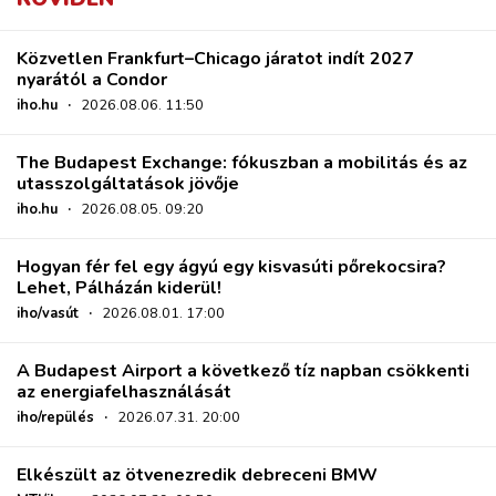
Közvetlen Frankfurt–Chicago járatot indít 2027
nyarától a Condor
iho.hu
·
2026.08.06. 11:50
The Budapest Exchange: fókuszban a mobilitás és az
utasszolgáltatások jövője
iho.hu
·
2026.08.05. 09:20
Hogyan fér fel egy ágyú egy kisvasúti pőrekocsira?
Lehet, Pálházán kiderül!
iho/vasút
·
2026.08.01. 17:00
A Budapest Airport a következő tíz napban csökkenti
az energiafelhasználását
iho/repülés
·
2026.07.31. 20:00
Elkészült az ötvenezredik debreceni BMW