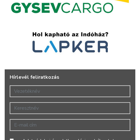
Hírlevél feliratkozás
Vezetéknév
Keresztnév
E-mail cím