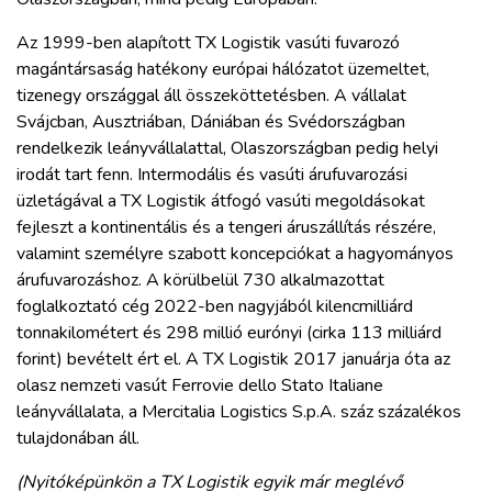
Az 1999-ben alapított TX Logistik vasúti fuvarozó
magántársaság hatékony európai hálózatot üzemeltet,
tizenegy országgal áll összeköttetésben. A vállalat
Svájcban, Ausztriában, Dániában és Svédországban
rendelkezik leányvállalattal, Olaszországban pedig helyi
irodát tart fenn. Intermodális és vasúti árufuvarozási
üzletágával a TX Logistik átfogó vasúti megoldásokat
fejleszt a kontinentális és a tengeri áruszállítás részére,
valamint személyre szabott koncepciókat a hagyományos
árufuvarozáshoz. A körülbelül 730 alkalmazottat
foglalkoztató cég 2022-ben nagyjából kilencmilliárd
tonnakilométert és 298 millió eurónyi (cirka 113 milliárd
forint) bevételt ért el. A TX Logistik 2017 januárja óta az
olasz nemzeti vasút Ferrovie dello Stato Italiane
leányvállalata, a Mercitalia Logistics S.p.A. száz százalékos
tulajdonában áll.
(Nyitóképünkön a TX Logistik egyik már meglévő