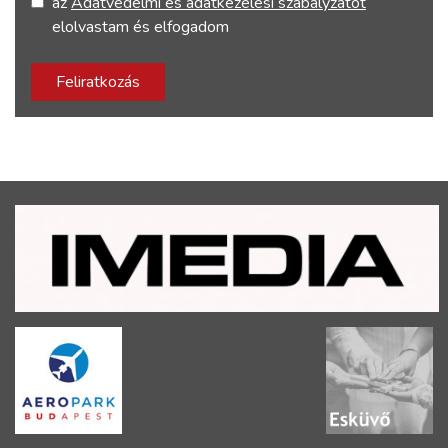
az
Adatvédelmi és adatkezelési szabályzatot
elolvastam és elfogadom
Feliratkozás