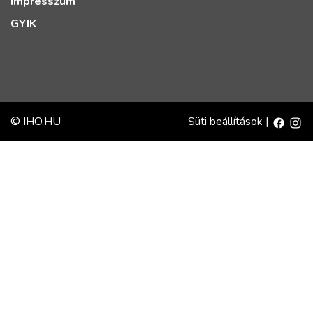
Impresszum
GYIK
© IHO.HU
Süti beállítások
|