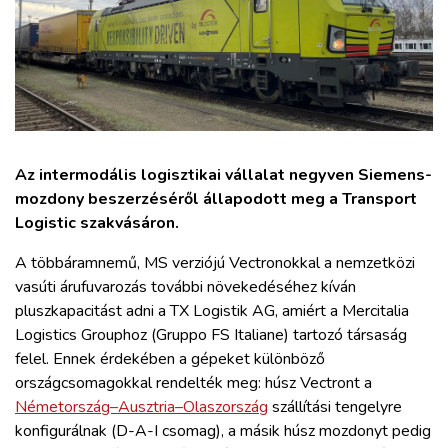
ZÖLDÚT
HAJÓZÁS
BLOG
Az intermodális logisztikai vállalat negyven Siemens-
ARCHÍVUM
mozdony beszerzéséről állapodott meg a Transport
Logistic szakvásáron.
WEBSHOP
A többáramnemű, MS verziójú Vectronokkal a nemzetközi
vasúti árufuvarozás további növekedéséhez kíván
BELÉPÉS
pluszkapacitást adni a TX Logistik AG, amiért a Mercitalia
Logistics Grouphoz (Gruppo FS Italiane) tartozó társaság
felel. Ennek érdekében a gépeket különböző
REGISZTRÁCIÓ
országcsomagokkal rendelték meg: húsz Vectront a
Németország–Ausztria–Olaszország
szállítási tengelyre
konfigurálnak (D-A-I csomag), a másik húsz mozdonyt pedig