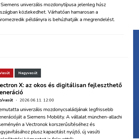
 Siemens univerzális mozdonytípusa jelenleg húsz
rszágban közlekedhet. Várhatóan hamarosan a
áromezredik példányra is behúzhatják a megrendelést.
Vasút
Nagyvasút
ectron X: az okos és digitálisan fejleszthető
eneráció
o/vasút
·
2026.06.11. 12:00
emutatta univerzális mozdonycsaládjának legfrissebb
nerációját a Siemens Mobility. A vállalat münchen-allachi
seményén a Vectronok korszerűsítéséhez és
gyjavításához plusz kapacitást nyújtó, új vasúti