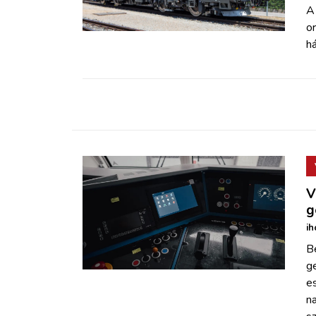
ZÖLDÚT
A
o
h
HAJÓZÁS
BLOG
ARCHÍVUM
WEBSHOP
V
g
BELÉPÉS
ih
B
REGISZTRÁCIÓ
ge
e
na