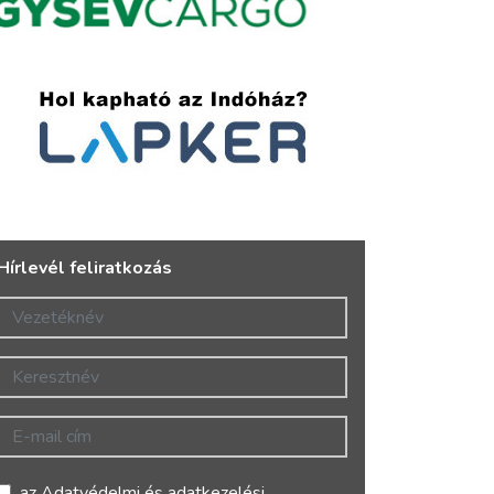
Hírlevél feliratkozás
Vezetéknév
Keresztnév
E-mail cím
az
Adatvédelmi és adatkezelési