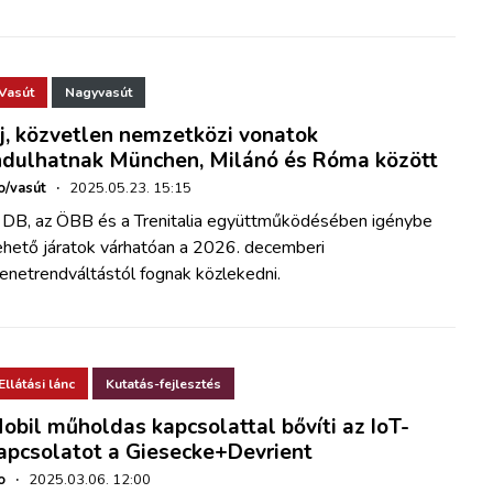
Vasút
Nagyvasút
j, közvetlen nemzetközi vonatok
ndulhatnak München, Milánó és Róma között
o/vasút
·
2025.05.23. 15:15
 DB, az ÖBB és a Trenitalia együttműködésében igénybe
ehető járatok várhatóan a 2026. decemberi
enetrendváltástól fognak közlekedni.
Ellátási lánc
Kutatás-fejlesztés
obil műholdas kapcsolattal bővíti az IoT-
apcsolatot a Giesecke+Devrient
o
·
2025.03.06. 12:00