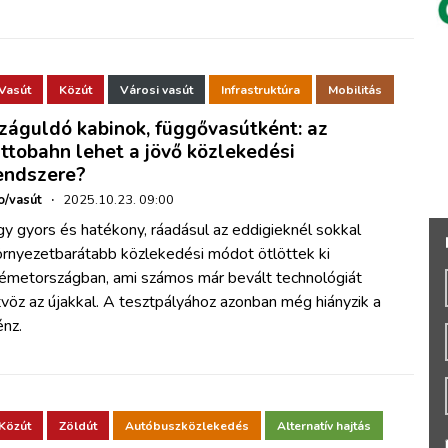
Vasút
Közút
Városi vasút
Infrastruktúra
Mobilitás
záguldó kabinok, függővasútként: az
ttobahn lehet a jövő közlekedési
endszere?
o/vasút
·
2025.10.23. 09:00
y gyors és hatékony, ráadásul az eddigieknél sokkal
örnyezetbarátabb közlekedési módot ötlöttek ki
émetországban, ami számos már bevált technológiát
vöz az újakkal. A tesztpályához azonban még hiányzik a
énz.
Közút
Zöldút
Autóbuszközlekedés
Alternatív hajtás