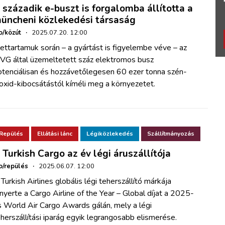
 századik e-buszt is forgalomba állította a
üncheni közlekedési társaság
o/közút
·
2025.07.20. 12:00
ettartamuk során – a gyártást is figyelembe véve – az
VG által üzemeltetett száz elektromos busz
otenciálisan és hozzávetőlegesen 60 ezer tonna szén-
oxid-kibocsátástól kíméli meg a környezetet.
Repülés
Ellátási lánc
Légiközlekedés
Szállítmányozás
 Turkish Cargo az év légi áruszállítója
o/repülés
·
2025.06.07. 12:00
Turkish Airlines globális légi teherszállító márkája
nyerte a Cargo Airline of the Year – Global díjat a 2025-
s World Air Cargo Awards gálán, mely a légi
herszállítási iparág egyik legrangosabb elismerése.