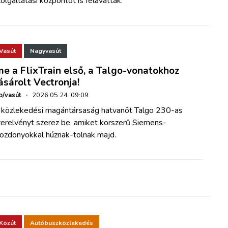
olgáltatási központot is felavatták.
Vasút
Nagyvasút
me a FlixTrain első, a Talgo-vonatokhoz
ásárolt Vectronja!
o/vasút
·
2026.05.24. 09:09
 közlekedési magántársaság hatvanöt Talgo 230-as
zerelvényt szerez be, amiket korszerű Siemens-
ozdonyokkal húznak-tolnak majd.
Közút
Autóbuszközlekedés