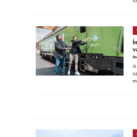
sz
Í
v
ih
A
s
m