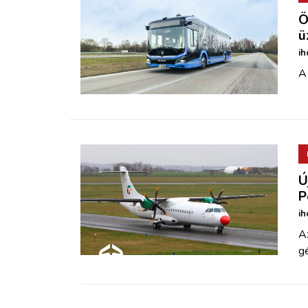
Ö
ü
ih
A 
Ú
P
ih
A
gé