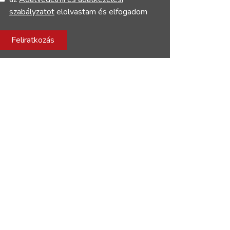
szabályzatot
elolvastam és elfogadom
Feliratkozás