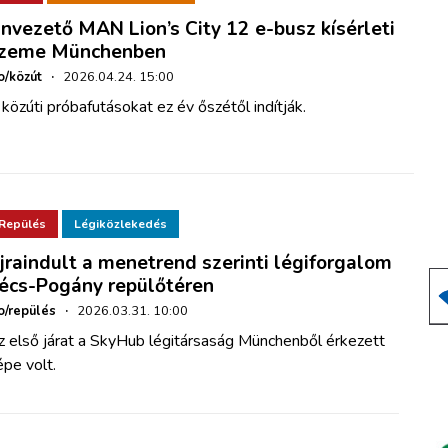
nvezető MAN Lion’s City 12 e-busz kísérleti
zeme Münchenben
o/közút
·
2026.04.24. 15:00
közúti próbafutásokat ez év őszétől indítják.
Repülés
Légiközlekedés
jraindult a menetrend szerinti légiforgalom
écs-Pogány repülőtéren
o/repülés
·
2026.03.31. 10:00
z első járat a SkyHub légitársaság Münchenből érkezett
pe volt.