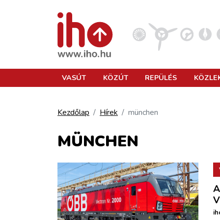
VASÚT
VASÚT
KÖZÚT
REPÜLÉS
KÖZLE
KÖZÚT
Kezdőlap
Hírek
münchen
REPÜLÉS
MÜNCHEN
KÖZLEKEDÉSFEJLESZTÉS
A
ELLÁTÁSI LÁNC
V
ih