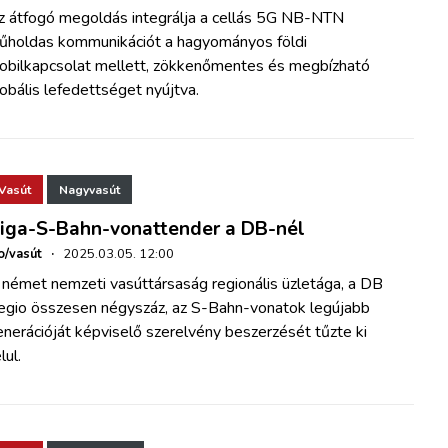
z átfogó megoldás integrálja a cellás 5G NB-NTN
űholdas kommunikációt a hagyományos földi
obilkapcsolat mellett, zökkenőmentes és megbízható
obális lefedettséget nyújtva.
Vasút
Nagyvasút
iga-S-Bahn-vonattender a DB-nél
o/vasút
·
2025.03.05. 12:00
 német nemzeti vasúttársaság regionális üzletága, a DB
egio összesen négyszáz, az S-Bahn-vonatok legújabb
nerációját képviselő szerelvény beszerzését tűzte ki
lul.