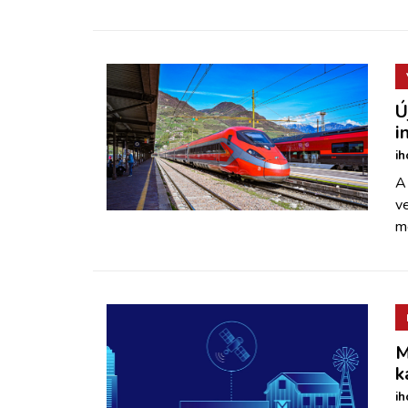
Ú
i
ih
A
v
m
M
k
ih