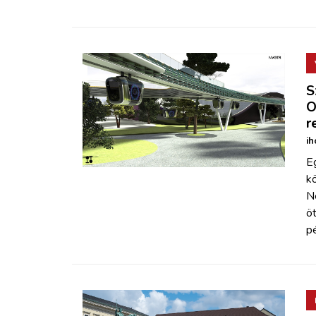
S
O
r
ih
Eg
k
N
öt
p