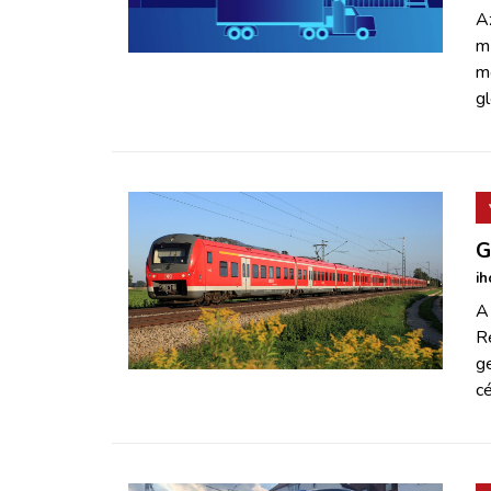
A
m
m
gl
G
ih
A
R
ge
cé