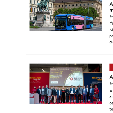
A
m
ih
Él
M
p
di
A
ih
A 
el
ö
te