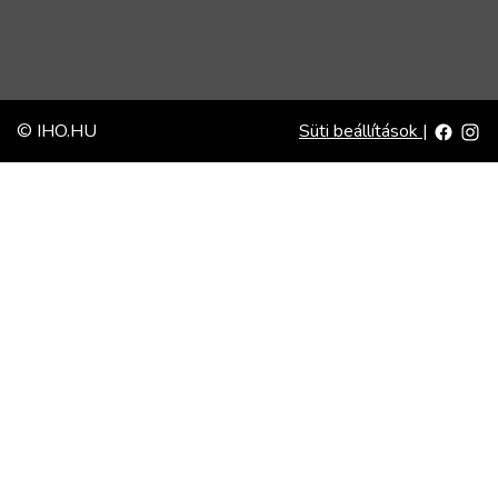
© IHO.HU
Süti beállítások
|