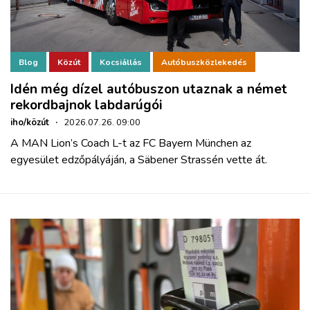
Blog
Közút
Kocsiállás
Autóbuszközlekedés
Idén még dízel autóbuszon utaznak a német
rekordbajnok labdarúgói
iho/közút
·
2026.07.26. 09:00
A MAN Lion’s Coach L-t az FC Bayern München az
egyesület edzőpályáján, a Säbener Strassén vette át.