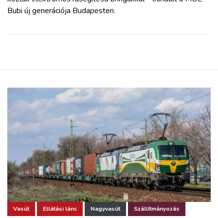
Bubi új generációja Budapesten.
Vasút
Ellátási lánc
Nagyvasút
Szállítmányozás