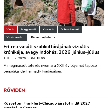
Vasút
Nagyvasút
Kisvasút
Városi vasút
Vasútmodell
Kiemelt ajánlatok
Eritrea vasúti szubkultúrájának vizuális
krónikája, avagy Indóház, 2026. június–július
T. H. F.
·
2026.06.04. 18:00
A megmaradt létezés nyomai a XXII. évfolyamát taposó
periodika idei harmadik kiadásában.
RÖVIDEN
Közvetlen Frankfurt–Chicago járatot indít 2027
nyarától a Condor