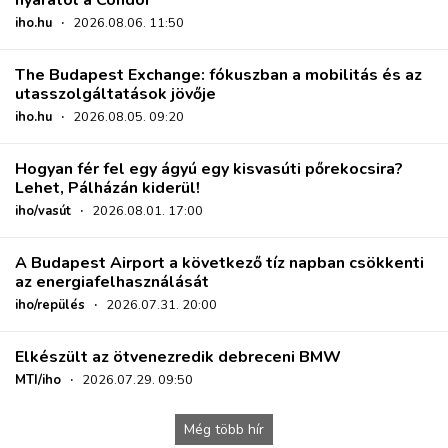
iho.hu
·
2026.08.06. 11:50
The Budapest Exchange: fókuszban a mobilitás és az
utasszolgáltatások jövője
iho.hu
·
2026.08.05. 09:20
Hogyan fér fel egy ágyú egy kisvasúti pőrekocsira?
Lehet, Pálházán kiderül!
iho/vasút
·
2026.08.01. 17:00
A Budapest Airport a következő tíz napban csökkenti
az energiafelhasználását
iho/repülés
·
2026.07.31. 20:00
Elkészült az ötvenezredik debreceni BMW
MTI/iho
·
2026.07.29. 09:50
Még több hír