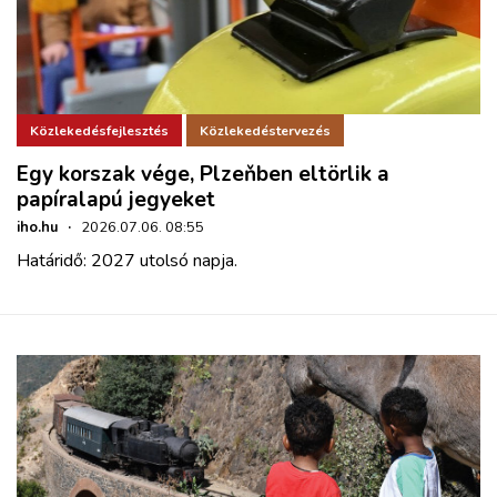
Közlekedésfejlesztés
Közlekedéstervezés
Egy korszak vége, Plzeňben eltörlik a
papíralapú jegyeket
iho.hu
·
2026.07.06. 08:55
Határidő: 2027 utolsó napja.