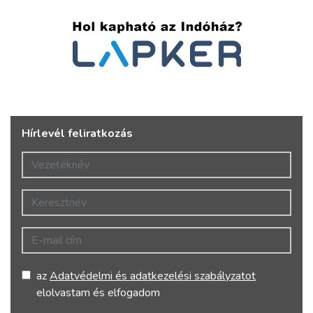
Hírlevél feliratkozás
Vezetéknév
Keresztnév
E-mail cím
az
Adatvédelmi és adatkezelési szabályzatot
elolvastam és elfogadom