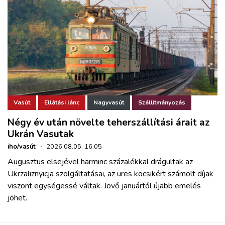
Vasút
Ellátási lánc
Nagyvasút
Szállítmányozás
Négy év után növelte teherszállítási árait az
Ukrán Vasutak
iho/vasút
·
2026.08.05. 16:05
Augusztus elsejével harminc százalékkal drágultak az
Ukrzaliznyicja szolgáltatásai, az üres kocsikért számolt díjak
viszont egységessé váltak. Jövő januártól újabb emelés
jöhet.