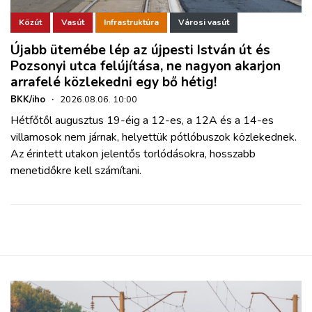
Közút
Vasút
Infrastruktúra
Városi vasút
Újabb ütemébe lép az újpesti István út és
Pozsonyi utca felújítása, ne nagyon akarjon
arrafelé közlekedni egy bő hétig!
BKK/iho
·
2026.08.06. 10:00
Hétfőtől augusztus 19-éig a 12-es, a 12A és a 14-es
villamosok nem járnak, helyettük pótlóbuszok közlekednek.
Az érintett utakon jelentős torlódásokra, hosszabb
menetidőkre kell számítani.