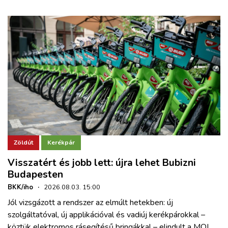
Zöldút
Kerékpár
Visszatért és jobb lett: újra lehet Bubizni
Budapesten
BKK/iho
·
2026.08.03. 15:00
Jól vizsgázott a rendszer az elmúlt hetekben: új
szolgáltatóval, új applikációval és vadiúj kerékpárokkal –
köztük elektromos rásegítésű bringákkal – elindult a MOL