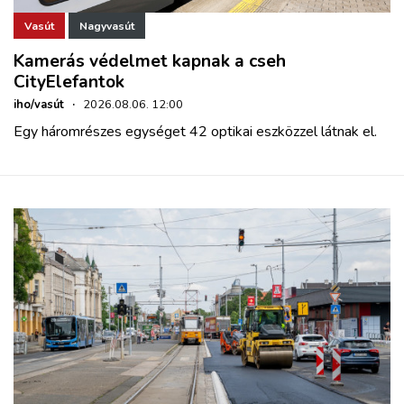
Vasút
Nagyvasút
Kamerás védelmet kapnak a cseh
CityElefantok
iho/vasút
·
2026.08.06. 12:00
Egy háromrészes egységet 42 optikai eszközzel látnak el.