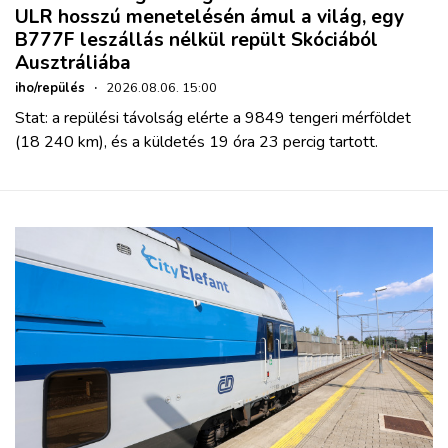
ULR hosszú menetelésén ámul a világ, egy
B777F leszállás nélkül repült Skóciából
Ausztráliába
iho/repülés
·
2026.08.06. 15:00
Stat: a repülési távolság elérte a 9849 tengeri mérföldet
(18 240 km), és a küldetés 19 óra 23 percig tartott.