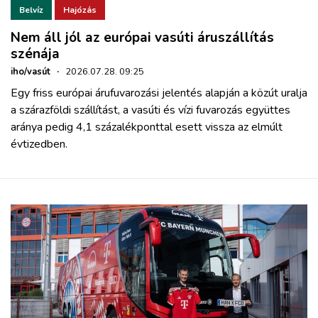
Belvíz
Hajózás
Nem áll jól az európai vasúti áruszállítás
szénája
iho/vasút
·
2026.07.28. 09:25
Egy friss európai árufuvarozási jelentés alapján a közút uralja
a szárazföldi szállítást, a vasúti és vízi fuvarozás együttes
aránya pedig 4,1 százalékponttal esett vissza az elmúlt
évtizedben.