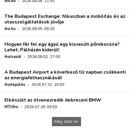
iho.hu
·
2026.08.06. 11:50
The Budapest Exchange: fókuszban a mobilitás és az
utasszolgáltatások jövője
iho.hu
·
2026.08.05. 09:20
Hogyan fér fel egy ágyú egy kisvasúti pőrekocsira?
Lehet, Pálházán kiderül!
iho/vasút
·
2026.08.01. 17:00
A Budapest Airport a következő tíz napban csökkenti
az energiafelhasználását
iho/repülés
·
2026.07.31. 20:00
Elkészült az ötvenezredik debreceni BMW
MTI/iho
·
2026.07.29. 09:50
Még több hír