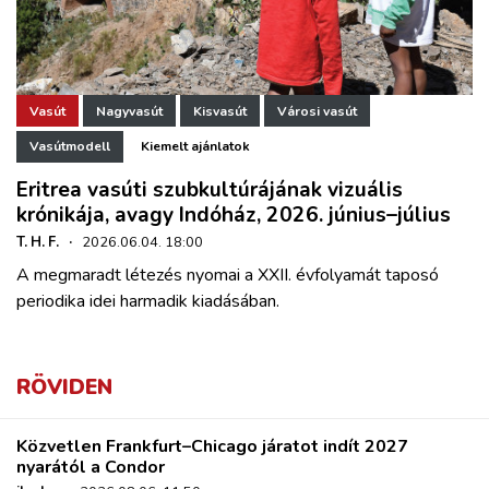
Vasút
Nagyvasút
Kisvasút
Városi vasút
Vasútmodell
Kiemelt ajánlatok
Eritrea vasúti szubkultúrájának vizuális
krónikája, avagy Indóház, 2026. június–július
T. H. F.
·
2026.06.04. 18:00
A megmaradt létezés nyomai a XXII. évfolyamát taposó
periodika idei harmadik kiadásában.
RÖVIDEN
Közvetlen Frankfurt–Chicago járatot indít 2027
nyarától a Condor