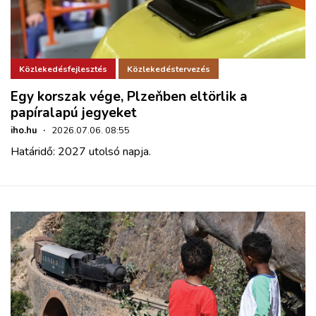
Közlekedésfejlesztés
Közlekedéstervezés
Egy korszak vége, Plzeňben eltörlik a
papíralapú jegyeket
iho.hu
·
2026.07.06. 08:55
Határidő: 2027 utolsó napja.