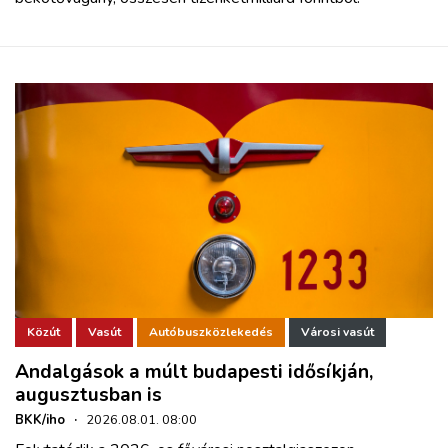
Közút
Vasút
Autóbuszközlekedés
Városi vasút
Andalgások a múlt budapesti idősíkján,
augusztusban is
BKK/iho
·
2026.08.01. 08:00