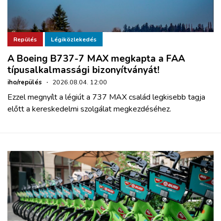
Repülés
Légiközlekedés
A Boeing B737-7 MAX megkapta a FAA
típusalkalmassági bizonyítványát!
iho/repülés
·
2026.08.04. 12:00
Ezzel megnyílt a légiút a 737 MAX család legkisebb tagja
előtt a kereskedelmi szolgálat megkezdéséhez.