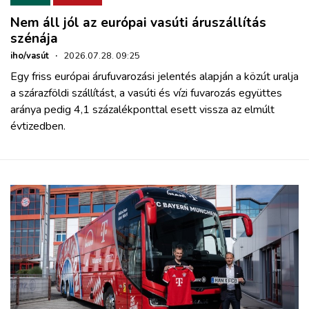
Nem áll jól az európai vasúti áruszállítás
szénája
iho/vasút
·
2026.07.28. 09:25
Egy friss európai árufuvarozási jelentés alapján a közút uralja
a szárazföldi szállítást, a vasúti és vízi fuvarozás együttes
aránya pedig 4,1 százalékponttal esett vissza az elmúlt
évtizedben.