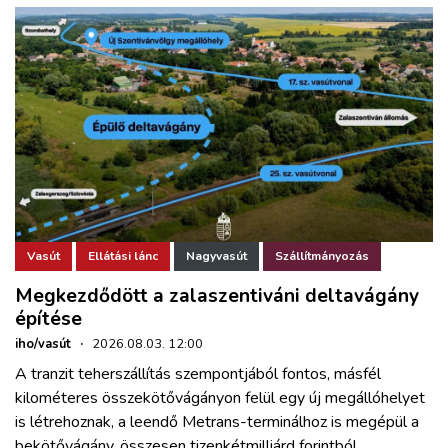
Vasút
Ellátási lánc
Nagyvasút
Szállítmányozás
Megkezdődött a zalaszentiváni deltavágány
építése
iho/vasút
·
2026.08.03. 12:00
A tranzit teherszállítás szempontjából fontos, másfél
kilométeres összekötővágányon felül egy új megállóhelyet
is létrehoznak, a leendő Metrans-terminálhoz is megépül a
bekötővágány, összesen tizenkétmilliárd forintból.