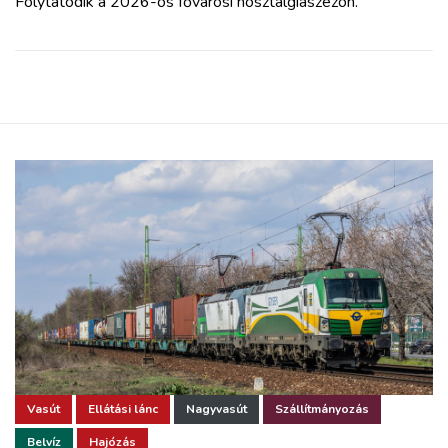
Folytatódik a 2026-os fővárosi nosztalgiaszezon.
Vasút
Ellátási lánc
Nagyvasút
Szállítmányozás
Belvíz
Hajózás