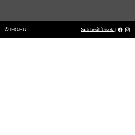
© IHO.HU
Süti beállítások
|