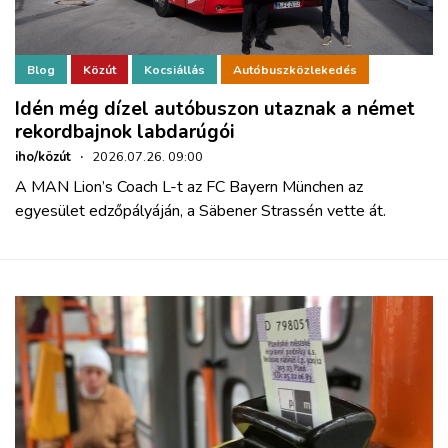
Blog
Közút
Kocsiállás
Autóbuszközlekedés
Idén még dízel autóbuszon utaznak a német
rekordbajnok labdarúgói
iho/közút
·
2026.07.26. 09:00
A MAN Lion’s Coach L-t az FC Bayern München az
egyesület edzőpályáján, a Säbener Strassén vette át.