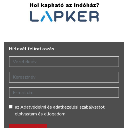
Hírlevél feliratkozás
Vezetéknév
Keresztnév
E-mail cím
az
Adatvédelmi és adatkezelési szabályzatot
elolvastam és elfogadom