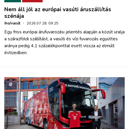
Nem áll jól az európai vasúti áruszállítás
szénája
iho/vasút
·
2026.07.28. 09:25
Egy friss európai árufuvarozási jelentés alapján a közút uralja
a szárazföldi szállítást, a vasúti és vízi fuvarozás együttes
aránya pedig 4,1 százalékponttal esett vissza az elmúlt
évtizedben.