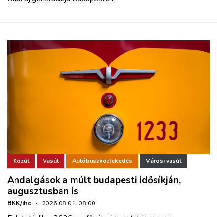
Közút
Vasút
Autóbuszközlekedés
Városi vasút
Andalgások a múlt budapesti idősíkján,
augusztusban is
BKK/iho
·
2026.08.01. 08:00