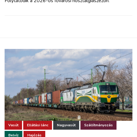
Folytatódik a 2026-os fővárosi nosztalgiaszezon.
Vasút
Ellátási lánc
Nagyvasút
Szállítmányozás
Belvíz
Hajózás