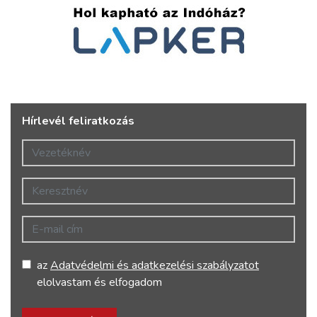
Hírlevél feliratkozás
Vezetéknév
Keresztnév
E-mail cím
az
Adatvédelmi és adatkezelési szabályzatot
elolvastam és elfogadom