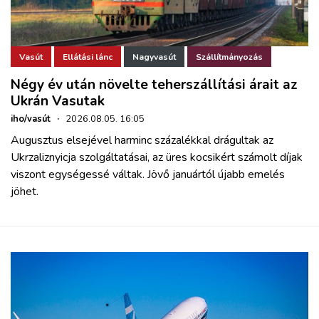
Vasút
Ellátási lánc
Nagyvasút
Szállítmányozás
Négy év után növelte teherszállítási árait az
Ukrán Vasutak
iho/vasút
·
2026.08.05. 16:05
Augusztus elsejével harminc százalékkal drágultak az
Ukrzaliznyicja szolgáltatásai, az üres kocsikért számolt díjak
viszont egységessé váltak. Jövő januártól újabb emelés
jöhet.