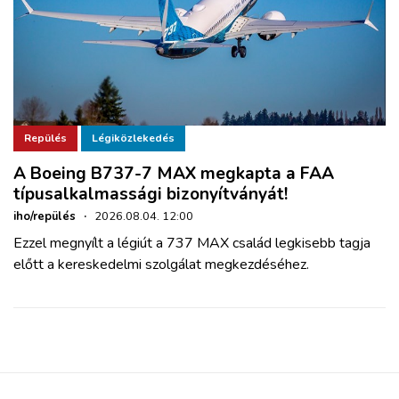
Repülés
Légiközlekedés
A Boeing B737-7 MAX megkapta a FAA
típusalkalmassági bizonyítványát!
iho/repülés
·
2026.08.04. 12:00
Ezzel megnyílt a légiút a 737 MAX család legkisebb tagja
előtt a kereskedelmi szolgálat megkezdéséhez.