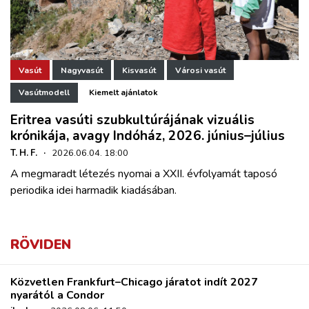
Vasút
Nagyvasút
Kisvasút
Városi vasút
Vasútmodell
Kiemelt ajánlatok
Eritrea vasúti szubkultúrájának vizuális
krónikája, avagy Indóház, 2026. június–július
T. H. F.
·
2026.06.04. 18:00
A megmaradt létezés nyomai a XXII. évfolyamát taposó
periodika idei harmadik kiadásában.
RÖVIDEN
Közvetlen Frankfurt–Chicago járatot indít 2027
nyarától a Condor