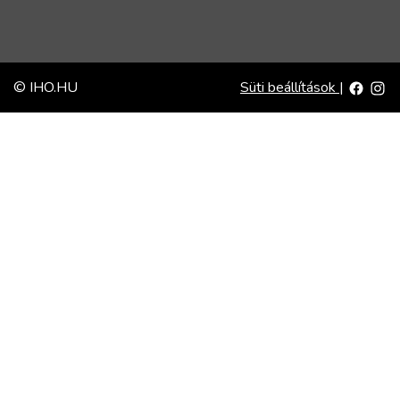
© IHO.HU
Süti beállítások
|