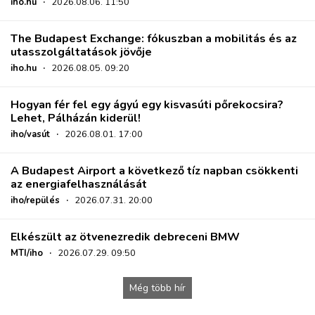
iho.hu
·
2026.08.06. 11:50
The Budapest Exchange: fókuszban a mobilitás és az
utasszolgáltatások jövője
iho.hu
·
2026.08.05. 09:20
Hogyan fér fel egy ágyú egy kisvasúti pőrekocsira?
Lehet, Pálházán kiderül!
iho/vasút
·
2026.08.01. 17:00
A Budapest Airport a következő tíz napban csökkenti
az energiafelhasználását
iho/repülés
·
2026.07.31. 20:00
Elkészült az ötvenezredik debreceni BMW
MTI/iho
·
2026.07.29. 09:50
Még több hír