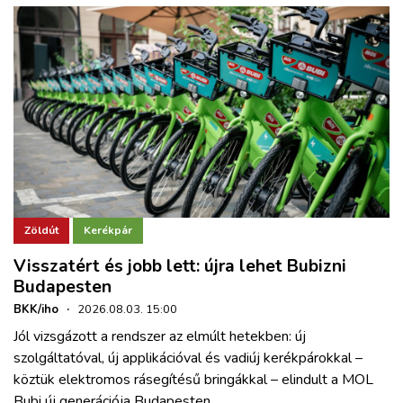
Zöldút
Kerékpár
Visszatért és jobb lett: újra lehet Bubizni
Budapesten
BKK/iho
·
2026.08.03. 15:00
Jól vizsgázott a rendszer az elmúlt hetekben: új
szolgáltatóval, új applikációval és vadiúj kerékpárokkal –
köztük elektromos rásegítésű bringákkal – elindult a MOL
Bubi új generációja Budapesten.