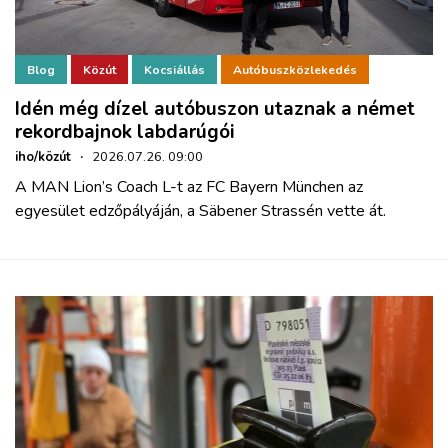
Blog
Közút
Kocsiállás
Autóbuszközlekedés
Idén még dízel autóbuszon utaznak a német
rekordbajnok labdarúgói
iho/közút
·
2026.07.26. 09:00
A MAN Lion’s Coach L-t az FC Bayern München az
egyesület edzőpályáján, a Säbener Strassén vette át.