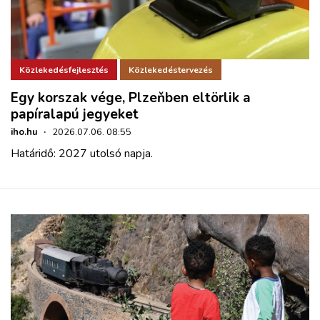
Közlekedésfejlesztés
Közlekedéstervezés
Egy korszak vége, Plzeňben eltörlik a
papíralapú jegyeket
iho.hu
·
2026.07.06. 08:55
Határidő: 2027 utolsó napja.