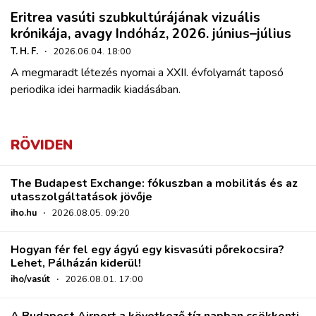
Eritrea vasúti szubkultúrájának vizuális
krónikája, avagy Indóház, 2026. június–július
T. H. F.
·
2026.06.04. 18:00
A megmaradt létezés nyomai a XXII. évfolyamát taposó
periodika idei harmadik kiadásában.
RÖVIDEN
The Budapest Exchange: fókuszban a mobilitás és az
utasszolgáltatások jövője
iho.hu
·
2026.08.05. 09:20
Hogyan fér fel egy ágyú egy kisvasúti pőrekocsira?
Lehet, Pálházán kiderül!
iho/vasút
·
2026.08.01. 17:00
A Budapest Airport a következő tíz napban csökkenti