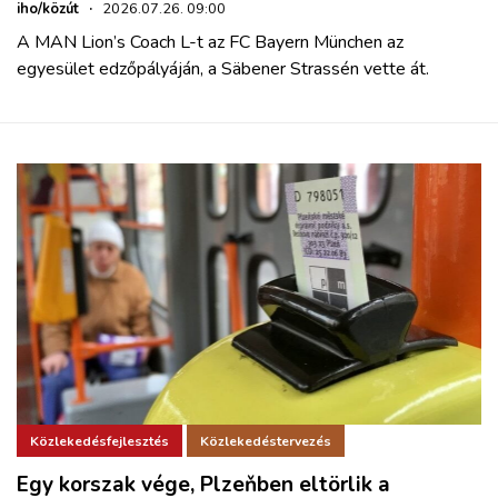
iho/közút
·
2026.07.26. 09:00
A MAN Lion’s Coach L-t az FC Bayern München az
egyesület edzőpályáján, a Säbener Strassén vette át.
Közlekedésfejlesztés
Közlekedéstervezés
Egy korszak vége, Plzeňben eltörlik a