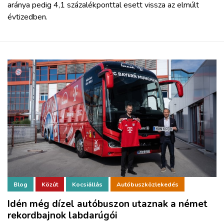
aránya pedig 4,1 százalékponttal esett vissza az elmúlt
évtizedben.
Blog
Közút
Kocsiállás
Autóbuszközlekedés
Idén még dízel autóbuszon utaznak a német
rekordbajnok labdarúgói