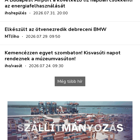
az energiafelhasználását
iho/repülés
·
2026.07.31. 20:00
Elkészült az ötvenezredik debreceni BMW
MTI/iho
·
2026.07.29. 09:50
Kemencézzen egyet szombaton! Kisvasúti napot
rendeznek a múzeumvasúton!
iho/vasút
·
2026.07.24. 09:30
Még több hír