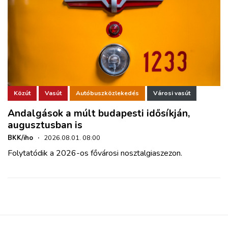
Közút
Vasút
Autóbuszközlekedés
Városi vasút
Andalgások a múlt budapesti idősíkján,
augusztusban is
BKK/iho
·
2026.08.01. 08:00
Folytatódik a 2026-os fővárosi nosztalgiaszezon.