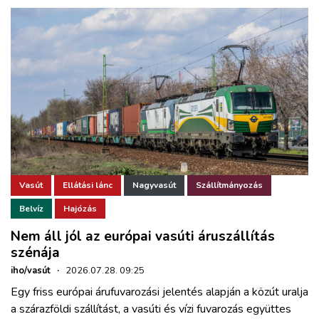
Vasút
Ellátási lánc
Nagyvasút
Szállítmányozás
Belvíz
Hajózás
Nem áll jól az európai vasúti áruszállítás
szénája
iho/vasút
·
2026.07.28. 09:25
Egy friss európai árufuvarozási jelentés alapján a közút uralja
a szárazföldi szállítást, a vasúti és vízi fuvarozás együttes