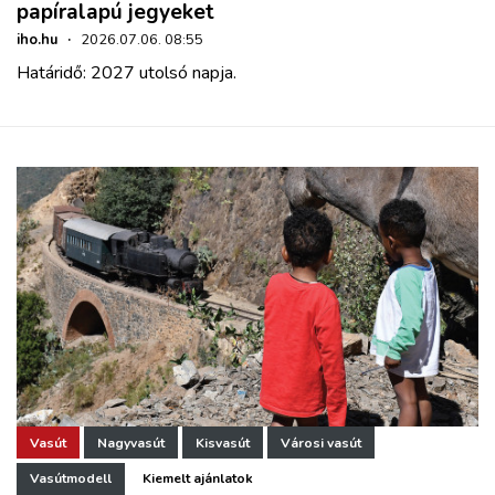
papíralapú jegyeket
iho.hu
·
2026.07.06. 08:55
Határidő: 2027 utolsó napja.
Vasút
Nagyvasút
Kisvasút
Városi vasút
Vasútmodell
Kiemelt ajánlatok