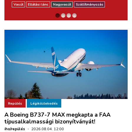
ZÖLDÚT
Vasút
Vasút
Vasút
Ellátási lánc
Nagyvasút
Városi vasút
Nagyvasút
Szállítmányozás
HAJÓZÁS
BLOG
ARCHÍVUM
WEBSHOP
BELÉPÉS
Repülés
Légiközlekedés
REGISZTRÁCIÓ
A Boeing B737-7 MAX megkapta a FAA
típusalkalmassági bizonyítványát!
iho/repülés
·
2026.08.04. 12:00