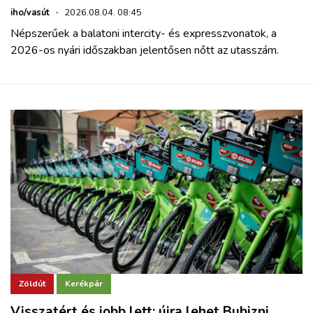
iho/vasút
·
2026.08.04. 08:45
Népszerűek a balatoni intercity- és expresszvonatok, a
2026-os nyári időszakban jelentősen nőtt az utasszám.
Zöldút
Kerékpár
Visszatért és jobb lett: újra lehet Bubizni