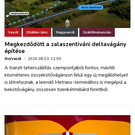
Vasút
Ellátási lánc
Nagyvasút
Szállítmányozás
Megkezdődött a zalaszentiváni deltavágány
építése
iho/vasút
·
2026.08.03. 12:00
A tranzit teherszállítás szempontjából fontos, másfél
kilométeres összekötővágányon felül egy új megállóhelyet
is létrehoznak, a leendő Metrans-terminálhoz is megépül a
bekötővágány, összesen tizenkétmilliárd forintból.