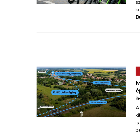
sz
kö
Bu
M
é
ih
A 
k
is
be