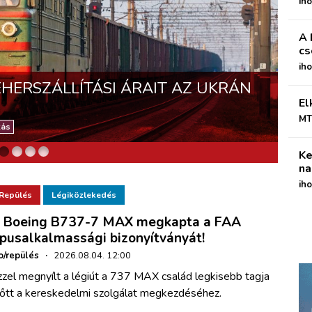
iho
A 
cs
ih
EHERSZÁLLÍTÁSI ÁRAIT AZ UKRÁN
ENNYI ÚJ CAF-VILLAMOS SZÁLLÍT
El
ÉNYZETIRTÓ GYAKORLATÁNAK!
A SZLOVÁKOK TÍZ OKULÁRÉST
MT
zás
Ke
na
iho
Repülés
Légiközlekedés
 Boeing B737-7 MAX megkapta a FAA
ípusalkalmassági bizonyítványát!
o/repülés
·
2026.08.04. 12:00
zel megnyílt a légiút a 737 MAX család legkisebb tagja
lőtt a kereskedelmi szolgálat megkezdéséhez.