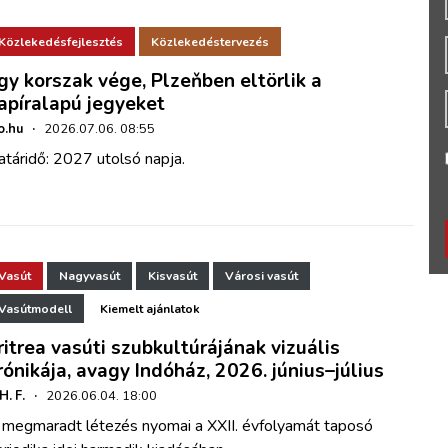
Közlekedésfejlesztés
Közlekedéstervezés
gy korszak vége, Plzeňben eltörlik a
apíralapú jegyeket
o.hu
·
2026.07.06. 08:55
táridő: 2027 utolsó napja.
Vasút
Nagyvasút
Kisvasút
Városi vasút
Vasútmodell
Kiemelt ajánlatok
ritrea vasúti szubkultúrájának vizuális
rónikája, avagy Indóház, 2026. június–július
 H. F.
·
2026.06.04. 18:00
 megmaradt létezés nyomai a XXII. évfolyamát taposó