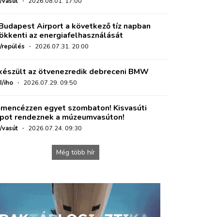
/vasút
·
2026.08.01. 17:00
Budapest Airport a következő tíz napban
ökkenti az energiafelhasználását
o/repülés
·
2026.07.31. 20:00
készült az ötvenezredik debreceni BMW
I/iho
·
2026.07.29. 09:50
mencézzen egyet szombaton! Kisvasúti
pot rendeznek a múzeumvasúton!
/vasút
·
2026.07.24. 09:30
Még több hír