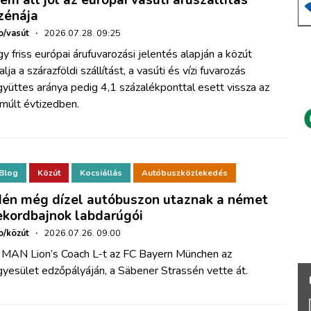
zénája
o/vasút
·
2026.07.28. 09:25
y friss európai árufuvarozási jelentés alapján a közút
alja a szárazföldi szállítást, a vasúti és vízi fuvarozás
yüttes aránya pedig 4,1 százalékponttal esett vissza az
múlt évtizedben.
Blog
Közút
Kocsiállás
Autóbuszközlekedés
dén még dízel autóbuszon utaznak a német
ekordbajnok labdarúgói
o/közút
·
2026.07.26. 09:00
 MAN Lion’s Coach L-t az FC Bayern München az
yesület edzőpályáján, a Säbener Strassén vette át.