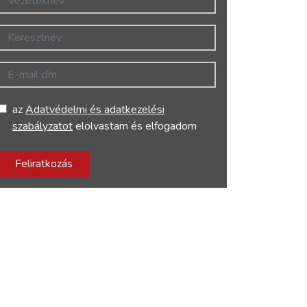
Keresztnév
E-mail cím
az
Adatvédelmi és adatkezelési
szabályzatot
elolvastam és elfogadom
Feliratkozás