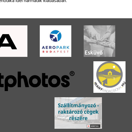
riodika idei harmadik kiadásában.