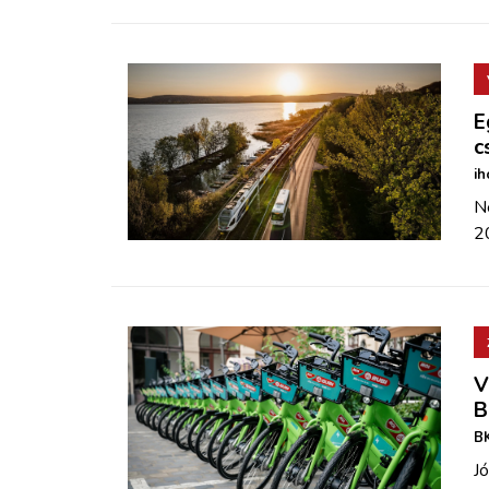
E
c
ih
Né
2
V
B
BK
Jó