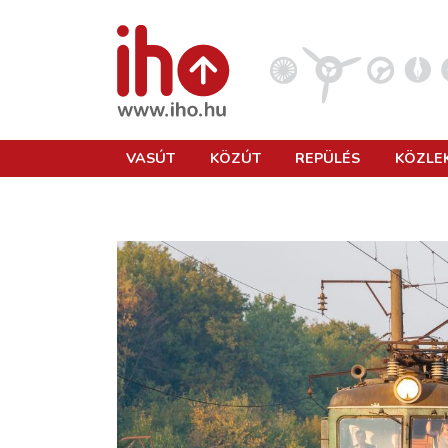
VASÚT
VASÚT
KÖZÚT
REPÜLÉS
KÖZLE
KÖZÚT
REPÜLÉS
KÖZLEKEDÉSFEJLESZTÉS
ELLÁTÁSI LÁNC