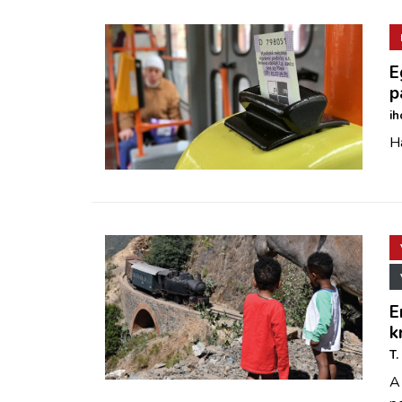
E
p
ih
Ha
E
k
T.
A