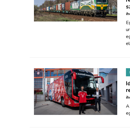
s
ih
Eg
ur
eg
el
I
r
ih
A
eg