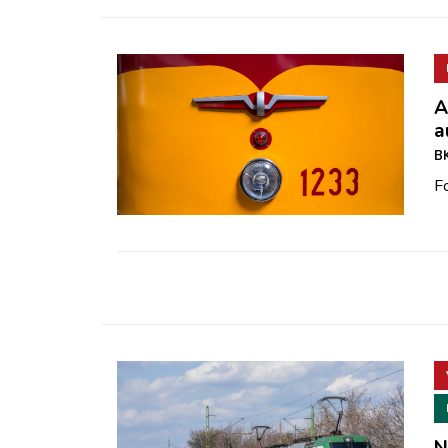
A
a
BK
Fo
N