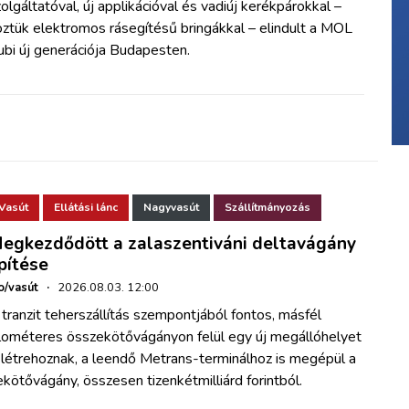
olgáltatóval, új applikációval és vadiúj kerékpárokkal –
ztük elektromos rásegítésű bringákkal – elindult a MOL
bi új generációja Budapesten.
Vasút
Ellátási lánc
Nagyvasút
Szállítmányozás
egkezdődött a zalaszentiváni deltavágány
pítése
o/vasút
·
2026.08.03. 12:00
tranzit teherszállítás szempontjából fontos, másfél
ilométeres összekötővágányon felül egy új megállóhelyet
 létrehoznak, a leendő Metrans-terminálhoz is megépül a
kötővágány, összesen tizenkétmilliárd forintból.