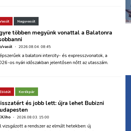
Vasút
Nagyvasút
gyre többen megyünk vonattal a Balatonra
sobbanni
o/vasút
·
2026.08.04. 08:45
pszerűek a balatoni intercity- és expresszvonatok, a
026-os nyári időszakban jelentősen nőtt az utasszám.
Zöldút
Kerékpár
isszatért és jobb lett: újra lehet Bubizni
udapesten
K/iho
·
2026.08.03. 15:00
l vizsgázott a rendszer az elmúlt hetekben: új