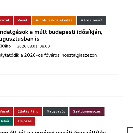
Közút
Vasút
Autóbuszközlekedés
Városi vasút
ndalgások a múlt budapesti idősíkján,
ugusztusban is
K/iho
·
2026.08.01. 08:00
lytatódik a 2026-os fővárosi nosztalgiaszezon.
Vasút
Ellátási lánc
Nagyvasút
Szállítmányozás
Belvíz
Hajózás
em áll jól az európai vasúti áruszállítás