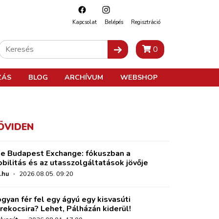
Kapcsolat
Belépés
Regisztráció
0
ZÁS
BLOG
ARCHÍVUM
WEBSHOP
ÖVIDEN
e Budapest Exchange: fókuszban a
bilitás és az utasszolgáltatások jövője
.hu
·
2026.08.05. 09:20
gyan fér fel egy ágyú egy kisvasúti
rekocsira? Lehet, Pálházán kiderül!