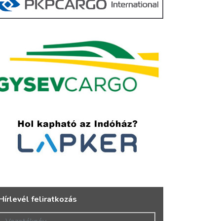
Hírlevél feliratkozás
Vezetéknév