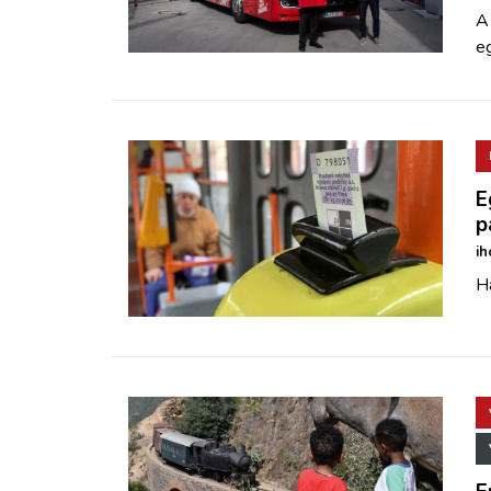
A
eg
E
p
ih
Ha