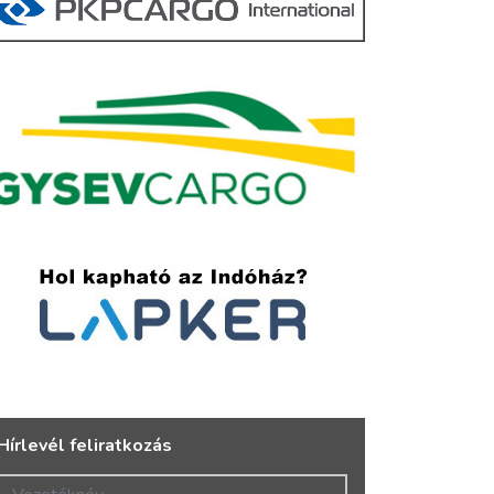
Hírlevél feliratkozás
Vezetéknév