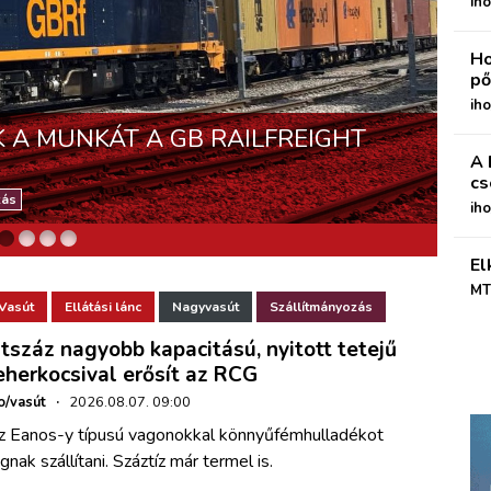
iho
Ho
pő
SES A FINCANTIERIVEL A
iho
K A MUNKÁT A GB RAILFREIGHT
ÚJGENERÁCIÓS NAGYSEBESSÉGŰ
US ÓCEÁNJÁRÓHAJÓJÁRA
AZ ELSŐ HATÁRELLENŐRZÖTT
A 
ALOMBA ÁLLÁSA
 BUDAPEST KÖZÖTT
cs
zás
ih
El
MT
Vasút
Ellátási lánc
Nagyvasút
Szállítmányozás
tszáz nagyobb kapacitású, nyitott tetejű
eherkocsival erősít az RCG
o/vasút
·
2026.08.07. 09:00
z Eanos-y típusú vagonokkal könnyűfémhulladékot
gnak szállítani. Száztíz már termel is.