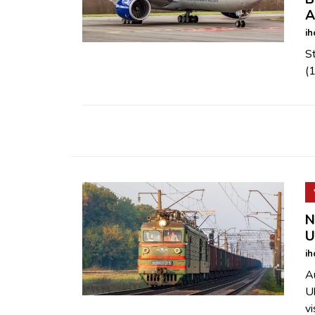
A
ih
St
(1
N
U
ih
Au
Uk
vi