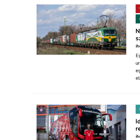
N
s
ih
Eg
ur
eg
el
I
r
ih