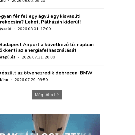
.hu
·
2026.08.05. 09:20
gyan fér fel egy ágyú egy kisvasúti
rekocsira? Lehet, Pálházán kiderül!
/vasút
·
2026.08.01. 17:00
Budapest Airport a következő tíz napban
ökkenti az energiafelhasználását
o/repülés
·
2026.07.31. 20:00
készült az ötvenezredik debreceni BMW
I/iho
·
2026.07.29. 09:50
Még több hír