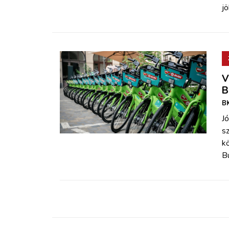
jö
V
B
BK
Jó
sz
kö
Bu