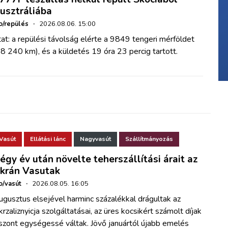
usztráliába
o/repülés
·
2026.08.06. 15:00
at: a repülési távolság elérte a 9849 tengeri mérföldet
8 240 km), és a küldetés 19 óra 23 percig tartott.
Vasút
Ellátási lánc
Nagyvasút
Szállítmányozás
égy év után növelte teherszállítási árait az
krán Vasutak
o/vasút
·
2026.08.05. 16:05
gusztus elsejével harminc százalékkal drágultak az
rzaliznyicja szolgáltatásai, az üres kocsikért számolt díjak
szont egységessé váltak. Jövő januártól újabb emelés