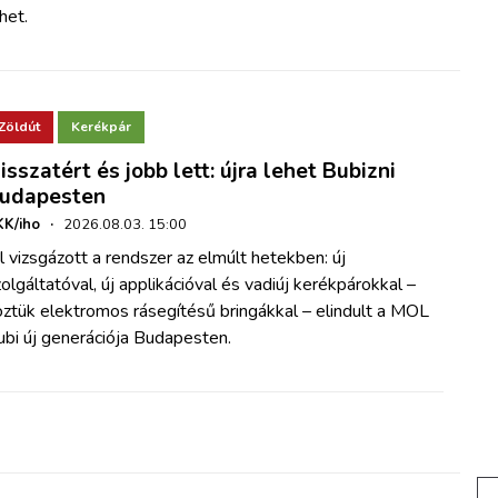
het.
Zöldút
Kerékpár
isszatért és jobb lett: újra lehet Bubizni
udapesten
K/iho
·
2026.08.03. 15:00
l vizsgázott a rendszer az elmúlt hetekben: új
olgáltatóval, új applikációval és vadiúj kerékpárokkal –
ztük elektromos rásegítésű bringákkal – elindult a MOL
bi új generációja Budapesten.