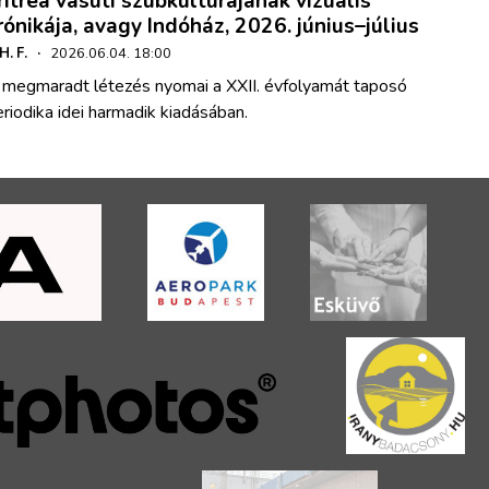
ritrea vasúti szubkultúrájának vizuális
rónikája, avagy Indóház, 2026. június–július
 H. F.
·
2026.06.04. 18:00
 megmaradt létezés nyomai a XXII. évfolyamát taposó
riodika idei harmadik kiadásában.