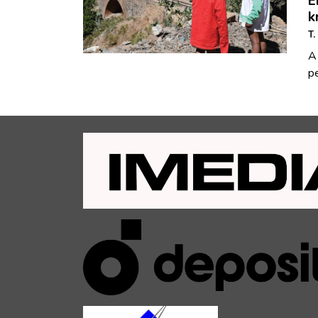
E
k
T.
A
pe