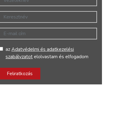
Keresztnév
E-mail cím
az
Adatvédelmi és adatkezelési
szabályzatot
elolvastam és elfogadom
Feliratkozás