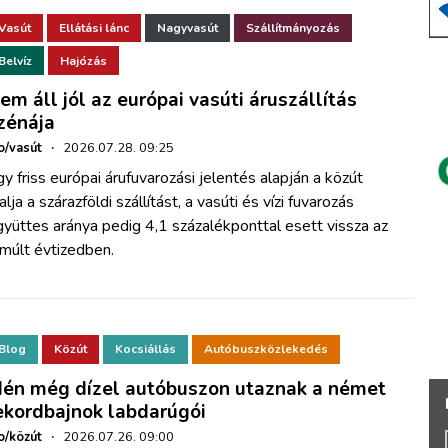
Vasút
Ellátási lánc
Nagyvasút
Szállítmányozás
Belvíz
Hajózás
em áll jól az európai vasúti áruszállítás
zénája
o/vasút
·
2026.07.28. 09:25
y friss európai árufuvarozási jelentés alapján a közút
alja a szárazföldi szállítást, a vasúti és vízi fuvarozás
yüttes aránya pedig 4,1 százalékponttal esett vissza az
múlt évtizedben.
Blog
Közút
Kocsiállás
Autóbuszközlekedés
dén még dízel autóbuszon utaznak a német
ekordbajnok labdarúgói
o/közút
·
2026.07.26. 09:00