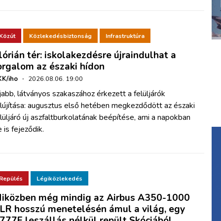
Közút
Közlekedésbiztonság
Infrastruktúra
lórián tér: iskolakezdésre újraindulhat a
orgalom az északi hídon
K/iho
·
2026.08.06. 19:00
abb, látványos szakaszához érkezett a felüljárók
elújítása: augusztus első hetében megkezdődött az északi
lüljáró új aszfaltburkolatának beépítése, ami a napokban
 is fejeződik.
Repülés
Légiközlekedés
iközben még mindig az Airbus A350-1000
LR hosszú menetelésén ámul a világ, egy
777F leszállás nélkül repült Skóciából