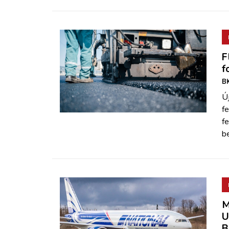
F
f
BK
Új
f
fe
be
M
U
B