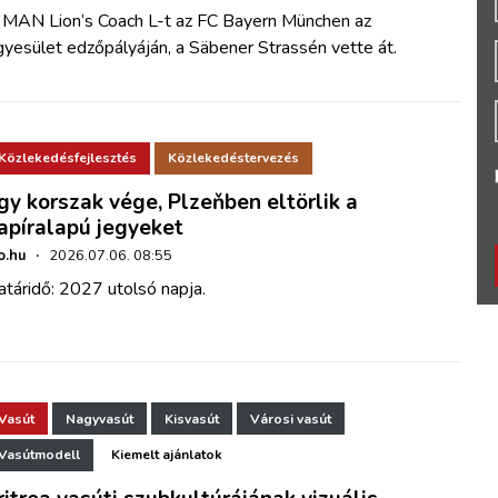
 MAN Lion’s Coach L-t az FC Bayern München az
yesület edzőpályáján, a Säbener Strassén vette át.
Közlekedésfejlesztés
Közlekedéstervezés
gy korszak vége, Plzeňben eltörlik a
apíralapú jegyeket
o.hu
·
2026.07.06. 08:55
táridő: 2027 utolsó napja.
Vasút
Nagyvasút
Kisvasút
Városi vasút
Vasútmodell
Kiemelt ajánlatok