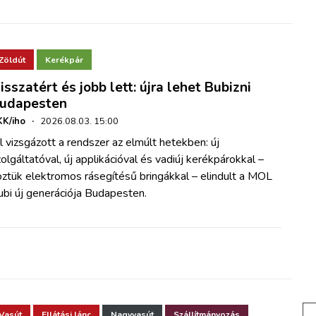
Zöldút
Kerékpár
isszatért és jobb lett: újra lehet Bubizni
udapesten
K/iho
·
2026.08.03. 15:00
l vizsgázott a rendszer az elmúlt hetekben: új
olgáltatóval, új applikációval és vadiúj kerékpárokkal –
ztük elektromos rásegítésű bringákkal – elindult a MOL
bi új generációja Budapesten.
Vasút
Ellátási lánc
Nagyvasút
Szállítmányozás