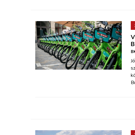
V
B
BK
Jó
sz
kö
Bu