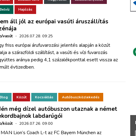
Belvíz
Hajózás
em áll jól az európai vasúti áruszállítás
zénája
o/vasút
·
2026.07.28. 09:25
y friss európai árufuvarozási jelentés alapján a közút
alja a szárazföldi szállítást, a vasúti és vízi fuvarozás
yüttes aránya pedig 4,1 százalékponttal esett vissza az
múlt évtizedben.
Blog
Közút
Kocsiállás
Autóbuszközlekedés
dén még dízel autóbuszon utaznak a német
ekordbajnok labdarúgói
o/közút
·
2026.07.26. 09:00
 MAN Lion’s Coach L-t az FC Bayern München az