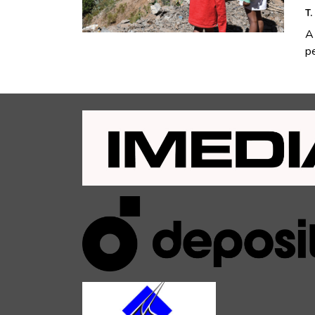
T.
A
pe