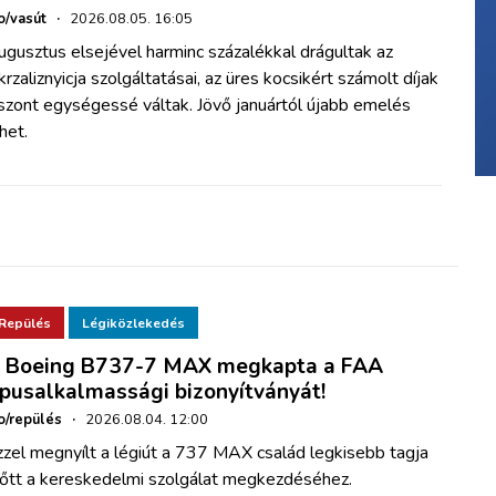
o/vasút
·
2026.08.05. 16:05
gusztus elsejével harminc százalékkal drágultak az
rzaliznyicja szolgáltatásai, az üres kocsikért számolt díjak
szont egységessé váltak. Jövő januártól újabb emelés
het.
Repülés
Légiközlekedés
 Boeing B737-7 MAX megkapta a FAA
ípusalkalmassági bizonyítványát!
o/repülés
·
2026.08.04. 12:00
zel megnyílt a légiút a 737 MAX család legkisebb tagja
lőtt a kereskedelmi szolgálat megkezdéséhez.