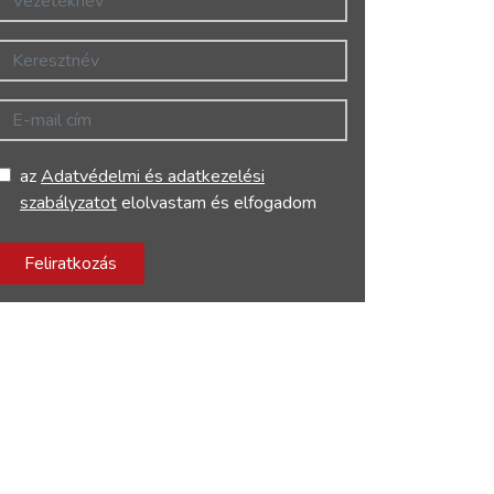
Keresztnév
E-mail cím
az
Adatvédelmi és adatkezelési
szabályzatot
elolvastam és elfogadom
Feliratkozás