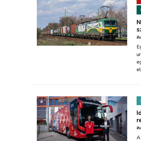
N
s
ih
Eg
ur
eg
el
I
r
ih
A