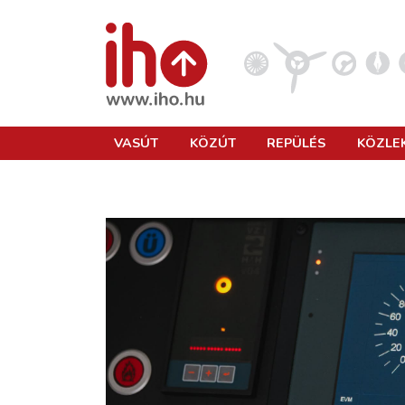
VASÚT
VASÚT
KÖZÚT
REPÜLÉS
KÖZLE
KÖZÚT
REPÜLÉS
KÖZLEKEDÉSFEJLESZTÉS
ELLÁTÁSI LÁNC