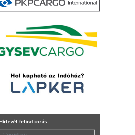
Hírlevél feliratkozás
Vezetéknév