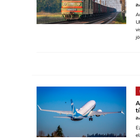
ih
Au
Uk
vi
jö
A
t
ih
Ez
e