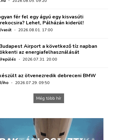
.hu
·
2026.08.05. 09:20
gyan fér fel egy ágyú egy kisvasúti
rekocsira? Lehet, Pálházán kiderül!
/vasút
·
2026.08.01. 17:00
Budapest Airport a következő tíz napban
ökkenti az energiafelhasználását
o/repülés
·
2026.07.31. 20:00
készült az ötvenezredik debreceni BMW
I/iho
·
2026.07.29. 09:50
Még több hír