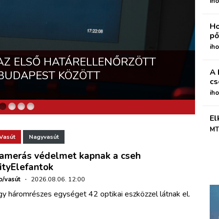
iho
Ho
pő
 AIRBUS A350-1000 ULR HOSSZÚ
iho
AZ ELSŐ HATÁRELLENŐRZÖTT
ÁSÚ, NYITOTT TETEJŰ
DÉSRE ÚJRAINDULHAT A FORGALOM
G, EGY B777F LESZÁLLÁS
A 
 BUDAPEST KÖZÖTT
Z RCG
L AUSZTRÁLIÁBA
cs
zás
ih
El
MT
Vasút
Nagyvasút
amerás védelmet kapnak a cseh
ityElefantok
o/vasút
·
2026.08.06. 12:00
gy háromrészes egységet 42 optikai eszközzel látnak el.