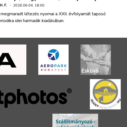
 H. F.
·
2026.06.04. 18:00
 megmaradt létezés nyomai a XXII. évfolyamát taposó
riodika idei harmadik kiadásában.