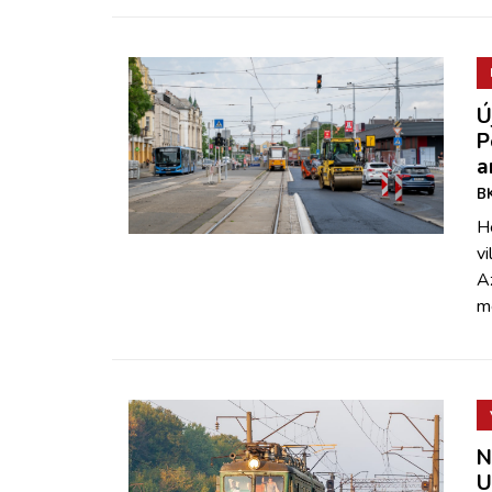
Ú
P
a
BK
H
v
Az
me
N
U