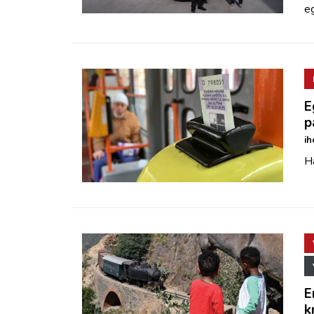
eg
E
p
ih
Ha
E
k