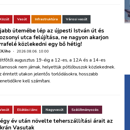
Közút
Vasút
Infrastruktúra
Városi vasút
jabb ütemébe lép az újpesti István út és
ozsonyi utca felújítása, ne nagyon akarjon
rrafelé közlekedni egy bő hétig!
K/iho
·
2026.08.06. 10:00
étfőtől augusztus 19-éig a 12-es, a 12A és a 14-es
illamosok nem járnak, helyettük pótlóbuszok közlekednek.
 érintett utakon jelentős torlódásokra, hosszabb
netidőkre kell számítani.
Vasút
Ellátási lánc
Nagyvasút
Szállítmányozás
égy év után növelte teherszállítási árait az
krán Vasutak