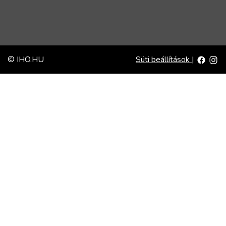
© IHO.HU
Süti beállítások
|