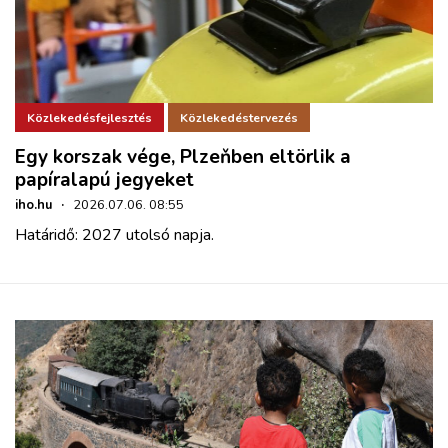
Közlekedésfejlesztés
Közlekedéstervezés
Egy korszak vége, Plzeňben eltörlik a
papíralapú jegyeket
iho.hu
·
2026.07.06. 08:55
Határidő: 2027 utolsó napja.