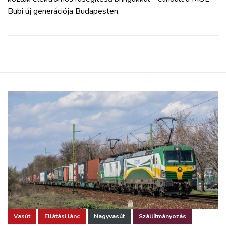
Bubi új generációja Budapesten.
Vasút
Ellátási lánc
Nagyvasút
Szállítmányozás