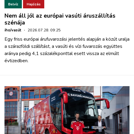
Belvíz
Hajózás
Nem áll jól az európai vasúti áruszállítás
szénája
iho/vasút
·
2026.07.28. 09:25
Egy friss európai árufuvarozási jelentés alapján a közút uralja
a szárazföldi szállítást, a vasúti és vízi fuvarozás együttes
aránya pedig 4,1 százalékponttal esett vissza az elmúlt
évtizedben.