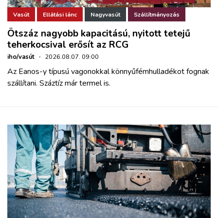
Vasút
Ellátási lánc
Nagyvasút
Szállítmányozás
Ötszáz nagyobb kapacitású, nyitott tetejű
teherkocsival erősít az RCG
iho/vasút
·
2026.08.07. 09:00
Az Eanos-y típusú vagonokkal könnyűfémhulladékot fognak
szállítani. Száztíz már termel is.