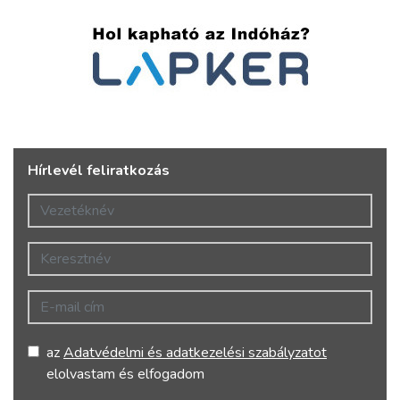
Hírlevél feliratkozás
Vezetéknév
Keresztnév
E-mail cím
az
Adatvédelmi és adatkezelési szabályzatot
elolvastam és elfogadom