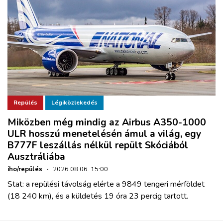
Repülés
Légiközlekedés
Miközben még mindig az Airbus A350-1000
ULR hosszú menetelésén ámul a világ, egy
B777F leszállás nélkül repült Skóciából
Ausztráliába
iho/repülés
·
2026.08.06. 15:00
Stat: a repülési távolság elérte a 9849 tengeri mérföldet
(18 240 km), és a küldetés 19 óra 23 percig tartott.