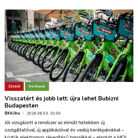
Zöldút
Kerékpár
Visszatért és jobb lett: újra lehet Bubizni
Budapesten
BKK/iho
·
2026.08.03. 15:00
Jól vizsgázott a rendszer az elmúlt hetekben: új
szolgáltatóval, új applikációval és vadiúj kerékpárokkal –
köztük elektromos rásegítésű bringákkal – elindult a MOL