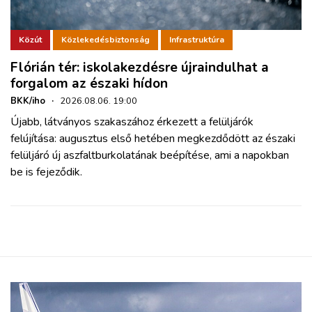
Közút
Közlekedésbiztonság
Infrastruktúra
Flórián tér: iskolakezdésre újraindulhat a
forgalom az északi hídon
BKK/iho
·
2026.08.06. 19:00
Újabb, látványos szakaszához érkezett a felüljárók
felújítása: augusztus első hetében megkezdődött az északi
felüljáró új aszfaltburkolatának beépítése, ami a napokban
be is fejeződik.