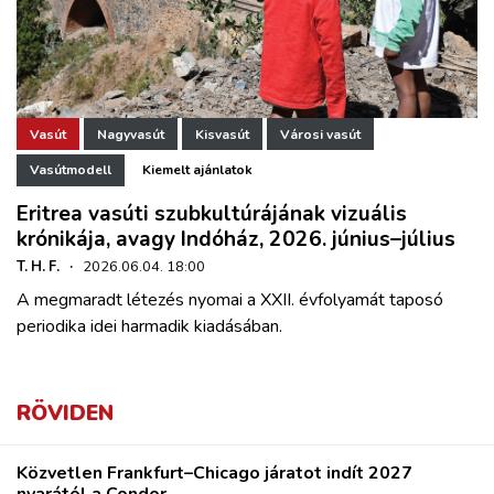
Vasút
Nagyvasút
Kisvasút
Városi vasút
Vasútmodell
Kiemelt ajánlatok
Eritrea vasúti szubkultúrájának vizuális
krónikája, avagy Indóház, 2026. június–július
T. H. F.
·
2026.06.04. 18:00
A megmaradt létezés nyomai a XXII. évfolyamát taposó
periodika idei harmadik kiadásában.
RÖVIDEN
Közvetlen Frankfurt–Chicago járatot indít 2027
nyarától a Condor