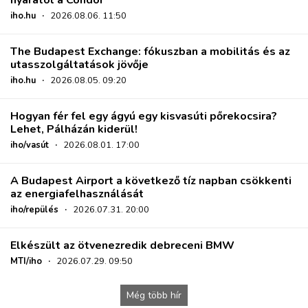
iho.hu
·
2026.08.06. 11:50
The Budapest Exchange: fókuszban a mobilitás és az
utasszolgáltatások jövője
iho.hu
·
2026.08.05. 09:20
Hogyan fér fel egy ágyú egy kisvasúti pőrekocsira?
Lehet, Pálházán kiderül!
iho/vasút
·
2026.08.01. 17:00
A Budapest Airport a következő tíz napban csökkenti
az energiafelhasználását
iho/repülés
·
2026.07.31. 20:00
Elkészült az ötvenezredik debreceni BMW
MTI/iho
·
2026.07.29. 09:50
Még több hír