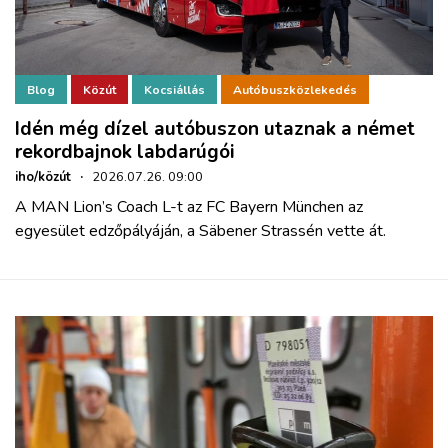
Blog
Közút
Kocsiállás
Autóbuszközlekedés
Idén még dízel autóbuszon utaznak a német
rekordbajnok labdarúgói
iho/közút
·
2026.07.26. 09:00
A MAN Lion’s Coach L-t az FC Bayern München az
egyesület edzőpályáján, a Säbener Strassén vette át.