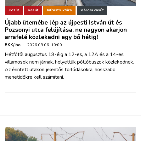
Közút
Vasút
Infrastruktúra
Városi vasút
Újabb ütemébe lép az újpesti István út és
Pozsonyi utca felújítása, ne nagyon akarjon
arrafelé közlekedni egy bő hétig!
BKK/iho
·
2026.08.06. 10:00
Hétfőtől augusztus 19-éig a 12-es, a 12A és a 14-es
villamosok nem járnak, helyettük pótlóbuszok közlekednek.
Az érintett utakon jelentős torlódásokra, hosszabb
menetidőkre kell számítani.