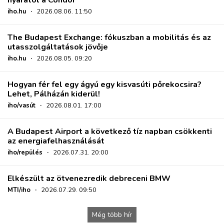
iho.hu
·
2026.08.06. 11:50
The Budapest Exchange: fókuszban a mobilitás és az
utasszolgáltatások jövője
iho.hu
·
2026.08.05. 09:20
Hogyan fér fel egy ágyú egy kisvasúti pőrekocsira?
Lehet, Pálházán kiderül!
iho/vasút
·
2026.08.01. 17:00
A Budapest Airport a következő tíz napban csökkenti
az energiafelhasználását
iho/repülés
·
2026.07.31. 20:00
Elkészült az ötvenezredik debreceni BMW
MTI/iho
·
2026.07.29. 09:50
Még több hír