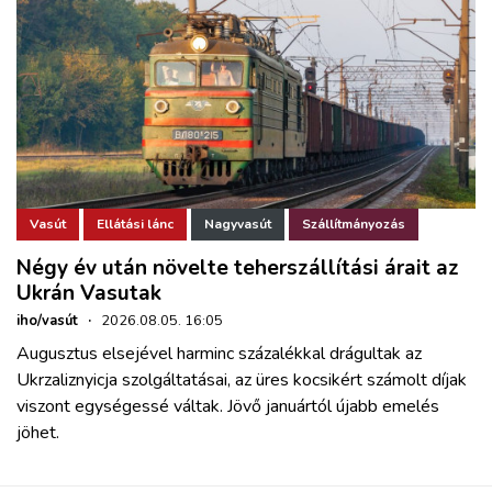
Vasút
Ellátási lánc
Nagyvasút
Szállítmányozás
Négy év után növelte teherszállítási árait az
Ukrán Vasutak
iho/vasút
·
2026.08.05. 16:05
Augusztus elsejével harminc százalékkal drágultak az
Ukrzaliznyicja szolgáltatásai, az üres kocsikért számolt díjak
viszont egységessé váltak. Jövő januártól újabb emelés
jöhet.