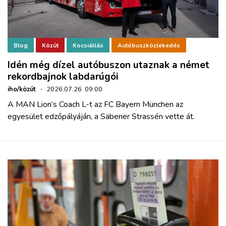
Blog
Közút
Kocsiállás
Autóbuszközlekedés
Idén még dízel autóbuszon utaznak a német
rekordbajnok labdarúgói
iho/közút
·
2026.07.26. 09:00
A MAN Lion’s Coach L-t az FC Bayern München az
egyesület edzőpályáján, a Säbener Strassén vette át.