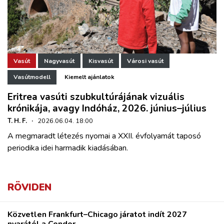
Vasút
Nagyvasút
Kisvasút
Városi vasút
Vasútmodell
Kiemelt ajánlatok
Eritrea vasúti szubkultúrájának vizuális
krónikája, avagy Indóház, 2026. június–július
T. H. F.
·
2026.06.04. 18:00
A megmaradt létezés nyomai a XXII. évfolyamát taposó
periodika idei harmadik kiadásában.
RÖVIDEN
Közvetlen Frankfurt–Chicago járatot indít 2027
nyarától a Condor