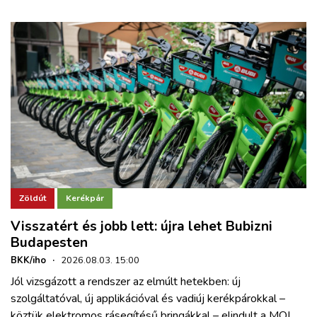
Zöldút
Kerékpár
Visszatért és jobb lett: újra lehet Bubizni
Budapesten
BKK/iho
·
2026.08.03. 15:00
Jól vizsgázott a rendszer az elmúlt hetekben: új
szolgáltatóval, új applikációval és vadiúj kerékpárokkal –
köztük elektromos rásegítésű bringákkal – elindult a MOL