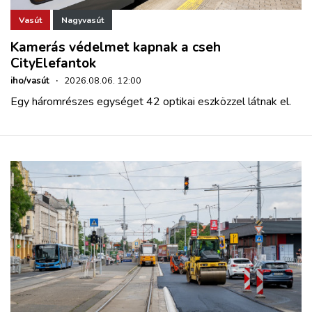
Vasút
Nagyvasút
Kamerás védelmet kapnak a cseh
CityElefantok
iho/vasút
·
2026.08.06. 12:00
Egy háromrészes egységet 42 optikai eszközzel látnak el.