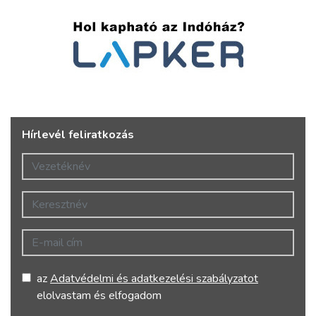
Hírlevél feliratkozás
Vezetéknév
Keresztnév
E-mail cím
az
Adatvédelmi és adatkezelési szabályzatot
elolvastam és elfogadom