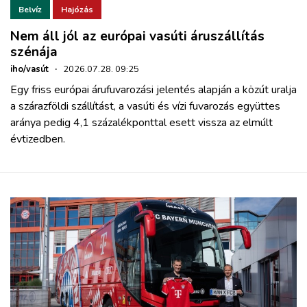
Belvíz
Hajózás
Nem áll jól az európai vasúti áruszállítás
szénája
iho/vasút
·
2026.07.28. 09:25
Egy friss európai árufuvarozási jelentés alapján a közút uralja
a szárazföldi szállítást, a vasúti és vízi fuvarozás együttes
aránya pedig 4,1 százalékponttal esett vissza az elmúlt
évtizedben.