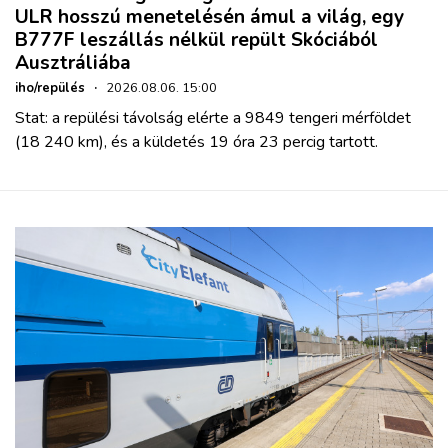
ULR hosszú menetelésén ámul a világ, egy
B777F leszállás nélkül repült Skóciából
Ausztráliába
iho/repülés
·
2026.08.06. 15:00
Stat: a repülési távolság elérte a 9849 tengeri mérföldet
(18 240 km), és a küldetés 19 óra 23 percig tartott.