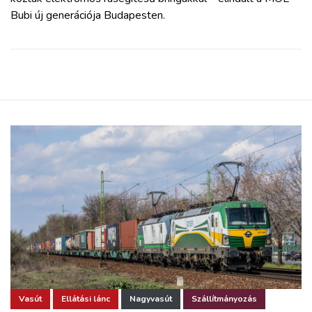
Bubi új generációja Budapesten.
Vasút
Ellátási lánc
Nagyvasút
Szállítmányozás