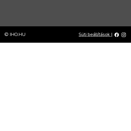
© IHO.HU
Süti beállítások
|