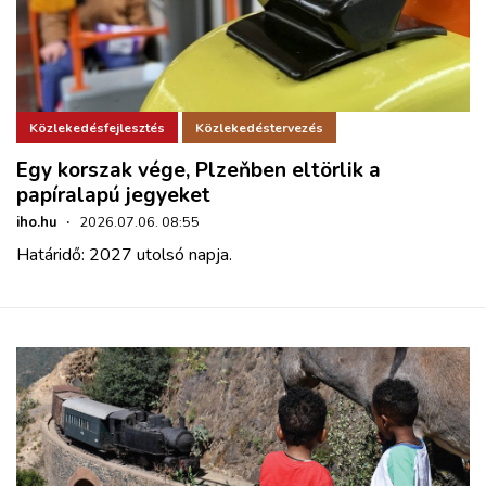
Közlekedésfejlesztés
Közlekedéstervezés
Egy korszak vége, Plzeňben eltörlik a
papíralapú jegyeket
iho.hu
·
2026.07.06. 08:55
Határidő: 2027 utolsó napja.