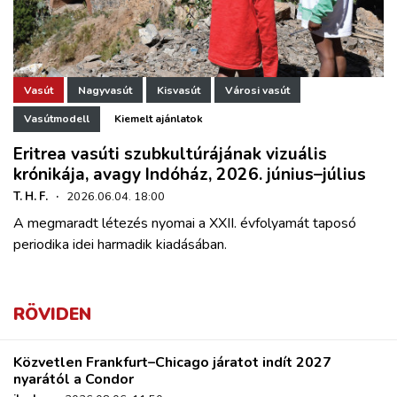
Vasút
Nagyvasút
Kisvasút
Városi vasút
Vasútmodell
Kiemelt ajánlatok
Eritrea vasúti szubkultúrájának vizuális
krónikája, avagy Indóház, 2026. június–július
T. H. F.
·
2026.06.04. 18:00
A megmaradt létezés nyomai a XXII. évfolyamát taposó
periodika idei harmadik kiadásában.
RÖVIDEN
Közvetlen Frankfurt–Chicago járatot indít 2027
nyarától a Condor