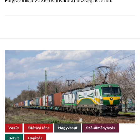
Folytatódik a 2026-os fővárosi nosztalgiaszezon.
Vasút
Ellátási lánc
Nagyvasút
Szállítmányozás
Belvíz
Hajózás