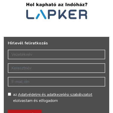
Hírlevél feliratkozás
Vezetéknév
Keresztnév
E-mail cím
az
Adatvédelmi és adatkezelési szabályzatot
elolvastam és elfogadom