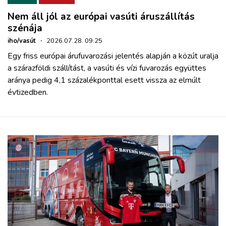
Nem áll jól az európai vasúti áruszállítás
szénája
iho/vasút
·
2026.07.28. 09:25
Egy friss európai árufuvarozási jelentés alapján a közút uralja
a szárazföldi szállítást, a vasúti és vízi fuvarozás együttes
aránya pedig 4,1 százalékponttal esett vissza az elmúlt
évtizedben.