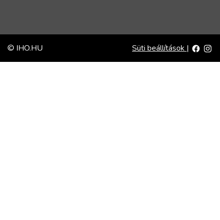
© IHO.HU
Süti beállítások
|