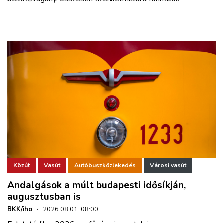
Közút
Vasút
Autóbuszközlekedés
Városi vasút
Andalgások a múlt budapesti idősíkján,
augusztusban is
BKK/iho
·
2026.08.01. 08:00