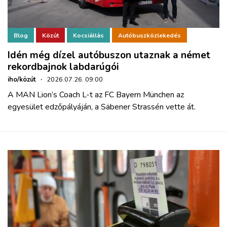
Blog
Közút
Kocsiállás
Autóbuszközlekedés
Idén még dízel autóbuszon utaznak a német
rekordbajnok labdarúgói
iho/közút
·
2026.07.26. 09:00
A MAN Lion’s Coach L-t az FC Bayern München az
egyesület edzőpályáján, a Säbener Strassén vette át.