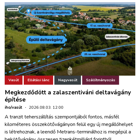
Vasút
Ellátási lánc
Nagyvasút
Szállítmányozás
Megkezdődött a zalaszentiváni deltavágány
építése
iho/vasút
·
2026.08.03. 12:00
A tranzit teherszállítás szempontjából fontos, másfél
kilométeres összekötővágányon felül egy új megállóhelyet
is létrehoznak, a leendő Metrans-terminálhoz is megépül a
bekötővágány, összesen tizenkétmilliárd forintból.