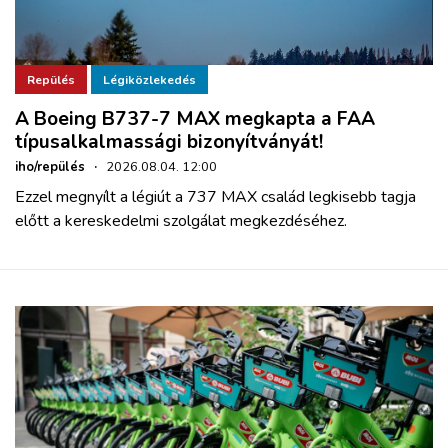
Repülés
Légiközlekedés
A Boeing B737-7 MAX megkapta a FAA
típusalkalmassági bizonyítványát!
iho/repülés
·
2026.08.04. 12:00
Ezzel megnyílt a légiút a 737 MAX család legkisebb tagja
előtt a kereskedelmi szolgálat megkezdéséhez.