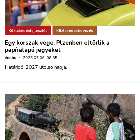
Közlekedésfejlesztés
Közlekedéstervezés
Egy korszak vége, Plzeňben eltörlik a
papíralapú jegyeket
iho.hu
·
2026.07.06. 08:55
Határidő: 2027 utolsó napja.