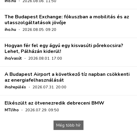
iho.hu
·
2026.08.06. 11:50
The Budapest Exchange: fókuszban a mobilitás és az
utasszolgáltatások jövője
iho.hu
·
2026.08.05. 09:20
Hogyan fér fel egy ágyú egy kisvasúti pőrekocsira?
Lehet, Pálházán kiderül!
iho/vasút
·
2026.08.01. 17:00
A Budapest Airport a következő tíz napban csökkenti
az energiafelhasználását
iho/repülés
·
2026.07.31. 20:00
Elkészült az ötvenezredik debreceni BMW
MTI/iho
·
2026.07.29. 09:50
Még több hír