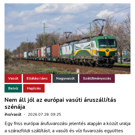
Vasút
Ellátási lánc
Nagyvasút
Szállítmányozás
Belvíz
Hajózás
Nem áll jól az európai vasúti áruszállítás
szénája
iho/vasút
·
2026.07.28. 09:25
Egy friss európai árufuvarozási jelentés alapján a közút uralja
a szárazföldi szállítást, a vasúti és vízi fuvarozás együttes