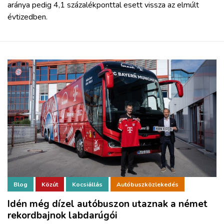
aránya pedig 4,1 százalékponttal esett vissza az elmúlt
évtizedben.
Blog
Közút
Kocsiállás
Autóbuszközlekedés
Idén még dízel autóbuszon utaznak a német
rekordbajnok labdarúgói