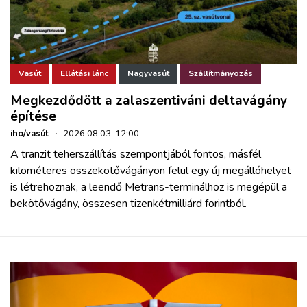
Vasút
Ellátási lánc
Nagyvasút
Szállítmányozás
Megkezdődött a zalaszentiváni deltavágány
építése
iho/vasút
·
2026.08.03. 12:00
A tranzit teherszállítás szempontjából fontos, másfél
kilométeres összekötővágányon felül egy új megállóhelyet
is létrehoznak, a leendő Metrans-terminálhoz is megépül a
bekötővágány, összesen tizenkétmilliárd forintból.