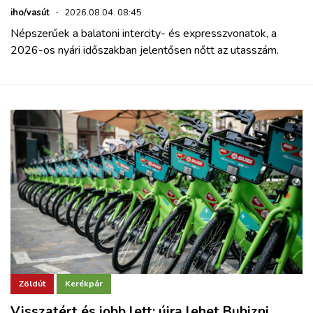
iho/vasút
·
2026.08.04. 08:45
Népszerűek a balatoni intercity- és expresszvonatok, a
2026-os nyári időszakban jelentősen nőtt az utasszám.
Zöldút
Kerékpár
Visszatért és jobb lett: újra lehet Bubizni