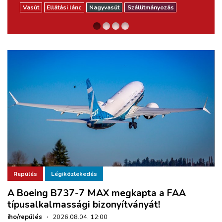
ZÖLDÚT
Vasút
Vasút
Vasút
Ellátási lánc
Nagyvasút
Városi vasút
Nagyvasút
Szállítmányozás
HAJÓZÁS
BLOG
ARCHÍVUM
WEBSHOP
BELÉPÉS
Repülés
Légiközlekedés
REGISZTRÁCIÓ
A Boeing B737-7 MAX megkapta a FAA
típusalkalmassági bizonyítványát!
iho/repülés
·
2026.08.04. 12:00