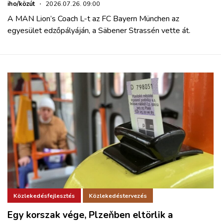
iho/közút
·
2026.07.26. 09:00
A MAN Lion’s Coach L-t az FC Bayern München az
egyesület edzőpályáján, a Säbener Strassén vette át.
Közlekedésfejlesztés
Közlekedéstervezés
Egy korszak vége, Plzeňben eltörlik a