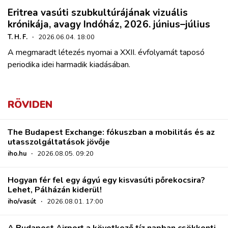
Eritrea vasúti szubkultúrájának vizuális
krónikája, avagy Indóház, 2026. június–július
T. H. F.
·
2026.06.04. 18:00
A megmaradt létezés nyomai a XXII. évfolyamát taposó
periodika idei harmadik kiadásában.
RÖVIDEN
The Budapest Exchange: fókuszban a mobilitás és az
utasszolgáltatások jövője
iho.hu
·
2026.08.05. 09:20
Hogyan fér fel egy ágyú egy kisvasúti pőrekocsira?
Lehet, Pálházán kiderül!
iho/vasút
·
2026.08.01. 17:00
A Budapest Airport a következő tíz napban csökkenti