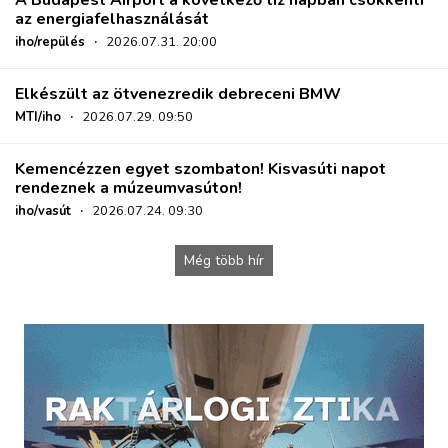
az energiafelhasználását
iho/repülés
·
2026.07.31. 20:00
Elkészült az ötvenezredik debreceni BMW
MTI/iho
·
2026.07.29. 09:50
Kemencézzen egyet szombaton! Kisvasúti napot
rendeznek a múzeumvasúton!
iho/vasút
·
2026.07.24. 09:30
Még több hír