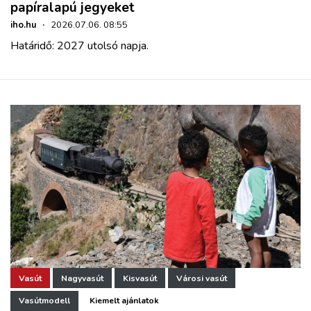
papíralapú jegyeket
iho.hu
·
2026.07.06. 08:55
Határidő: 2027 utolsó napja.
Vasút
Nagyvasút
Kisvasút
Városi vasút
Vasútmodell
Kiemelt ajánlatok