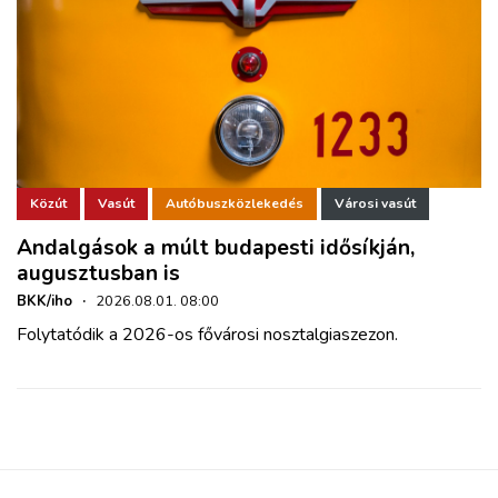
Közút
Vasút
Autóbuszközlekedés
Városi vasút
Andalgások a múlt budapesti idősíkján,
augusztusban is
BKK/iho
·
2026.08.01. 08:00
Folytatódik a 2026-os fővárosi nosztalgiaszezon.