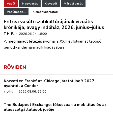
Vasút
Nagyvasút
Kisvasút
Városi vasút
Vasútmodell
Kiemelt ajánlatok
Eritrea vasúti szubkultúrájának vizuális
krónikája, avagy Indóház, 2026. június–július
T. H. F.
·
2026.06.04. 18:00
A megmaradt létezés nyomai a XXII. évfolyamát taposó
periodika idei harmadik kiadásában.
RÖVIDEN
Közvetlen Frankfurt–Chicago járatot indít 2027
nyarától a Condor
iho.hu
·
2026.08.06. 11:50
The Budapest Exchange: fókuszban a mobilitás és az
utasszolgáltatások jövője