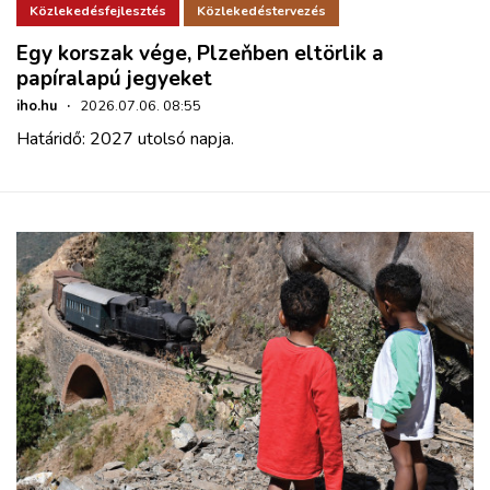
Közlekedésfejlesztés
Közlekedéstervezés
Egy korszak vége, Plzeňben eltörlik a
papíralapú jegyeket
iho.hu
·
2026.07.06. 08:55
Határidő: 2027 utolsó napja.