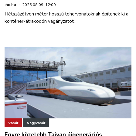
iho.hu
·
2026.08.09. 12:00
Hétszázötven méter hosszú tehervonatoknak építenek ki a
konténer-átrakodón vágányzatot.
Vasút
Nagyvasút
Egyre közelebb Tajvan újgenerációs