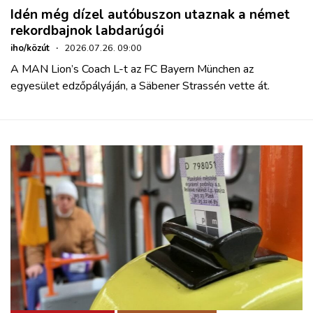
Idén még dízel autóbuszon utaznak a német
rekordbajnok labdarúgói
iho/közút
·
2026.07.26. 09:00
A MAN Lion’s Coach L-t az FC Bayern München az
egyesület edzőpályáján, a Säbener Strassén vette át.