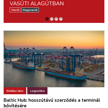
ZÖLDÚT
VASÚTI ALAGÚTBAN
PROJEKTJEINEK MEGVALÓSÍTÁSA
Vasút
Ellátási lánc
Nagyvasút
Szállítmányozás
Vasút
Vasút
Nagyvasút
Nagyvasút
HAJÓZÁS
BLOG
ARCHÍVUM
WEBSHOP
BELÉPÉS
REGISZTRÁCIÓ
Ellátási lánc
Logisztika
Baltic Hub: hosszútávú szerződés a terminál
bővítésére