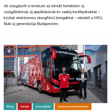
Jól vizsgázott a rendszer az elmúlt hetekben: új
szolgáltatóval, új applikációval és vadiúj kerékpárokkal –
köztük elektromos rásegítésű bringákkal – elindult a MOL
Bubi új generációja Budapesten.
Blog
Közút
Kocsiállás
Autóbuszközlekedés