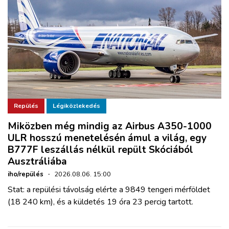
Repülés
Légiközlekedés
Miközben még mindig az Airbus A350-1000
ULR hosszú menetelésén ámul a világ, egy
B777F leszállás nélkül repült Skóciából
Ausztráliába
iho/repülés
·
2026.08.06. 15:00
Stat: a repülési távolság elérte a 9849 tengeri mérföldet
(18 240 km), és a küldetés 19 óra 23 percig tartott.