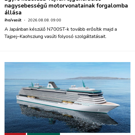
nagysebességű motorvonatainak forgalomba
állása
iho/vasút
·
2026.08.08. 09:00
A Japánban készülő N700ST-k tovább erősítik majd a
Tajpej–Kaohsziung vasúti folyosó szolgáltatásait.