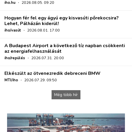
iho.hu
·
2026.08.05. 09:20
Hogyan fér fel egy ágyú egy kisvasúti pőrekocsira?
Lehet, Pálházán kiderül!
iho/vasút
·
2026.08.01. 17:00
A Budapest Airport a következő tíz napban csökkenti
az energiafelhasználását
iho/repülés
·
2026.07.31. 20:00
Elkészült az ötvenezredik debreceni BMW
MTI/iho
·
2026.07.29. 09:50
Még több hír