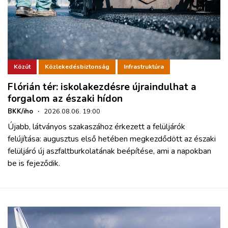
Közút
Közlekedésbiztonság
Infrastruktúra
Flórián tér: iskolakezdésre újraindulhat a
forgalom az északi hídon
BKK/iho
·
2026.08.06. 19:00
Újabb, látványos szakaszához érkezett a felüljárók
felújítása: augusztus első hetében megkezdődött az északi
felüljáró új aszfaltburkolatának beépítése, ami a napokban
be is fejeződik.